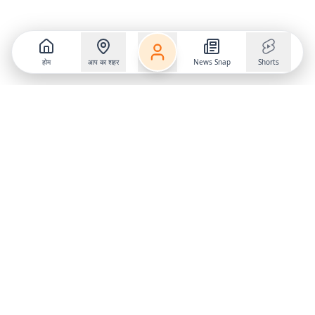
होम
आप का शहर
News Snap
Shorts
Follow us on
X
Download Mobile App
State
›
Jharkhand
›
Hindi News
Gumla News