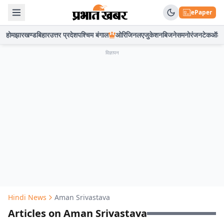
ePaper
होम
झारखण्ड
बिहार
उत्तर प्रदेश
पश्चिम बंगाल
ओरिजिनल
एजुकेशन
बिजनेस
मनोरंजन
टेक
ऑटो
विज्ञापन
Hindi News
Aman Srivastava
Articles on Aman Srivastava