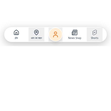
होम
आप का शहर
News Snap
Shorts
Follow us on
X
Download Mobile App