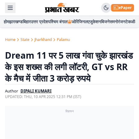
ePaper
होम
झारखण्ड
बिहार
उत्तर प्रदेश
पश्चिम बंगाल
ओरिजिनल
एजुकेशन
बिजनेस
मनोरंजन
टेक
ऑटो
Home
State
Jharkhand
Palamu
Dream 11 पर 5 लाख गंवा चुके झारखंड
के इस शख्स की लगी लॉटरी, GT vs RR
के मैच में जीता 3 करोड़ रुपये
Author
DIPALI KUMARI
UPDATED:
THU, 10 APR 2025 12:31 PM (IST)
विज्ञापन