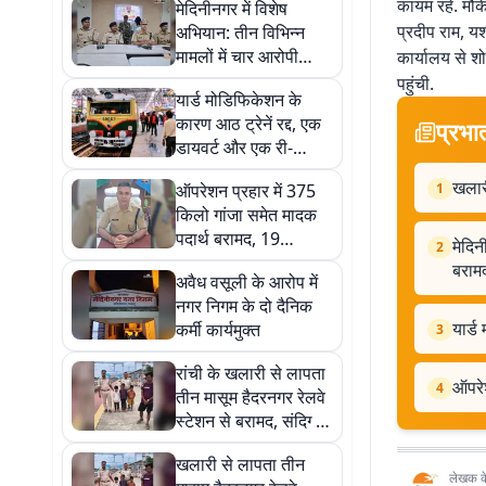
कायम रहे. मौक
मेदिनीनगर में विशेष
प्रदीप राम, यश
अभियान: तीन विभिन्न
मामलों में चार आरोपी
कार्यालय से शो
गिरफ्तार, हथियार और
पहुंची.
यार्ड मोडिफिकेशन के
बाइक बरामद
कारण आठ ट्रेनें रद्द, एक
प्रभा
डायवर्ट और एक री-
शेड्यूल
खलारी
ऑपरेशन प्रहार में 375
1
किलो गांजा समेत मादक
पदार्थ बरामद, 19
मेदिन
2
गिरफ्तार
बराम
अवैध वसूली के आरोप में
नगर निगम के दो दैनिक
यार्ड
कर्मी कार्यमुक्त
3
रांची के खलारी से लापता
ऑपरेश
4
तीन मासूम हैदरनगर रेलवे
स्टेशन से बरामद, संदिग्ध
युवक गिरफ्तार
खलारी से लापता तीन
लेखक के 