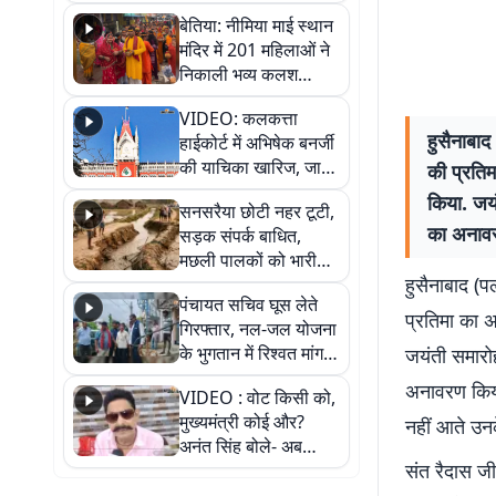
जैसमीन लंबोरिया का बड़ा
बेतिया: नीमिया माई स्थान
बयान
मंदिर में 201 महिलाओं ने
निकाली भव्य कलश
शोभायात्रा, शिवलिंग
VIDEO: कलकत्ता
प्राण-प्रतिष्ठा महोत्सव
हुसैनाबाद
हाईकोर्ट में अभिषेक बनर्जी
शुरू
की याचिका खारिज, जानें
की प्रति
क्या है पूरा मामला
किया. जयं
सनसरैया छोटी नहर टूटी,
का अनावरण
सड़क संपर्क बाधित,
मछली पालकों को भारी
हुसैनाबाद (प
नुकसान
पंचायत सचिव घूस लेते
प्रतिमा का 
गिरफ्तार, नल-जल योजना
के भुगतान में रिश्वत मांगना
जयंती समारोह
पड़ा भारी
अनावरण किया 
VIDEO : वोट किसी को,
मुख्यमंत्री कोई और?
नहीं आते उनक
अनंत सिंह बोले- अब
संत रैदास जी
जनता हर चुनाव में देगी
जवाब