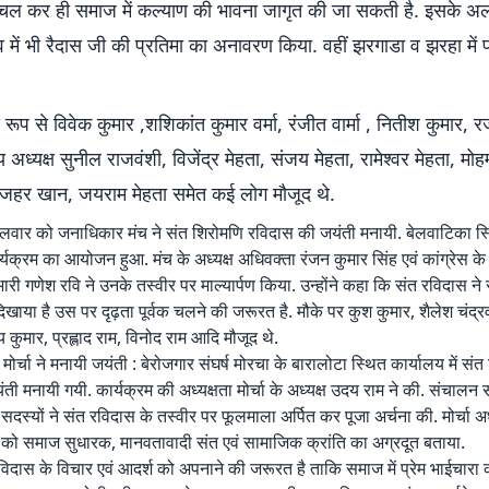
पर चल कर ही समाज में कल्याण की भावना जागृत की जा सकती है. इसके अल
ंव में भी रैदास जी की प्रतिमा का अनावरण किया. वहीं झरगाडा व झरहा में प्
य रूप से विवेक कुमार ,शशिकांत कुमार वर्मा, रंजीत वार्मा , नितीश कुमार,
ीय अध्यक्ष सुनील राजवंशी, विजेंद्र मेहता, संजय मेहता, रामेश्वर मेहता, मो
अजहर खान, जयराम मेहता समेत कई लोग मौजूद थे.
गलवार को जनाधिकार मंच ने संत शिरोमणि रविदास की जयंती मनायी. बेलवाटिका स्
ार्यक्रम का आयोजन हुआ. मंच के अध्यक्ष अधिवक्ता रंजन कुमार सिंह एवं कांग्रेस के
री गणेश रवि ने उनके तस्वीर पर माल्यार्पण किया. उन्होंने कहा कि संत रविदास ने
दिखाया है उस पर दृढ़ता पूर्वक चलने की जरूरत है. मौके पर कुश कुमार, शैलेश चंद्
य कुमार, प्रह्लाद राम, विनोद राम आदि मौजूद थे.
ष मोर्चा ने मनायी जयंती : बेरोजगार संघर्ष मोरचा के बारालोटा स्थित कार्यालय में संत
ी मनायी गयी. कार्यक्रम की अध्यक्षता मोर्चा के अध्यक्ष उदय राम ने की. संचालन 
े सदस्यों ने संत रविदास के तस्वीर पर फूलमाला अर्पित कर पूजा अर्चना की. मोर्चा अध्
 को समाज सुधारक, मानवतावादी संत एवं सामाजिक क्रांति का अग्रदूत बताया.
िदास के विचार एवं आदर्श को अपनाने की जरूरत है ताकि समाज में प्रेम भाईचारा