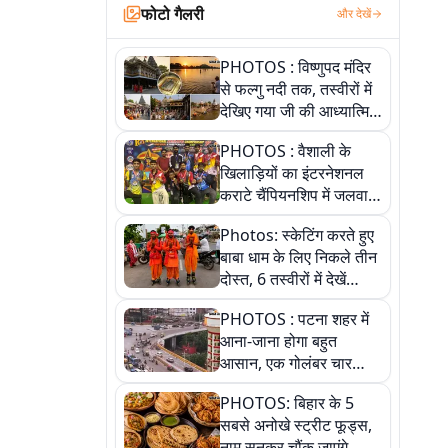
फोटो गैलरी
और देखें
PHOTOS : विष्णुपद मंदिर
से फल्गु नदी तक, तस्वीरों में
देखिए गया जी की आध्यात्मिक
पहचान
PHOTOS : वैशाली के
खिलाड़ियों का इंटरनेशनल
कराटे चैंपियनशिप में जलवा,
जीते 9 पदक, पांच तस्वीर से
Photos: स्केटिंग करते हुए
देखिए पूरा खेल
बाबा धाम के लिए निकले तीन
दोस्त, 6 तस्वीरों में देखें
आस्था और जुनून की कहानी
PHOTOS : पटना शहर में
आना-जाना होगा बहुत
आसान, एक गोलंबर चार
फ्लाईओवर को जोड़ेगा
PHOTOS: बिहार के 5
सबसे अनोखे स्ट्रीट फूड्स,
नाम सुनकर चौंक जाएंगे