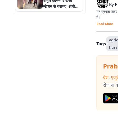
मासूम हैदरनगर रेलवे
By
P
स्टेशन से बरामद, आरोपी
यह प्रभात खबर क
गिरफ्तार
हैं।
Read More
agric
Tags
huss
Prab
देश
,
एजु
रोजाना की