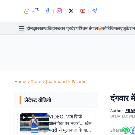
°C
|
|
|
|
--
होम
झारखण्ड
बिहार
उत्तर प्रदेश
पश्चिम बंगाल
ओरिजिनल
एजुकेशन
Home
State
Jharkhand
Palamu
दंगवार 
लेटेस्ट वीडियो
Author
PRAB
VIDEO: 'अब सिर्फ
UPDATED:
WED
ओलंपिक पर नजर'... खेल
मंत्री से मुलाकात के बाद
Share