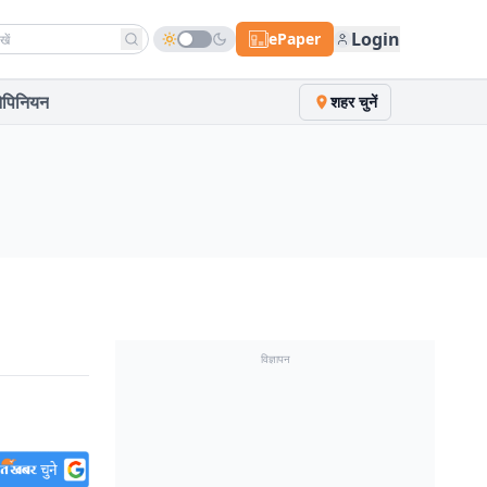
h news
Login
ePaper
पिनियन
शहर चुनें
विज्ञापन