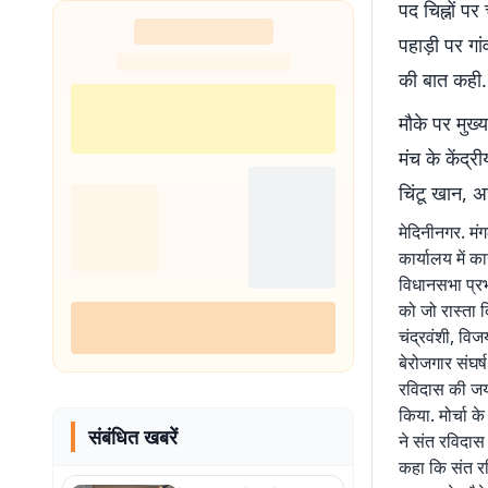
पद चिह्नों 
पहाड़ी पर गा
की बात कही.
मौके पर मुख्
मंच के केंद्र
चिंटू खान, 
मेदिनीनगर. मं
कार्यालय में क
विधानसभा प्रभा
को जो रास्ता 
चंद्रवंशी, विज
बेरोजगार संघर्
रविदास की जयंत
किया. मोर्चा क
संबंधित खबरें
ने संत रविदास
कहा कि संत रव