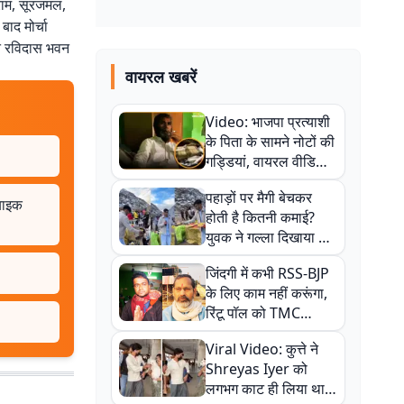
 राम, सूरजमल,
बाद मोर्चा
थित रविदास भवन
वायरल खबरें
Video: भाजपा प्रत्याशी
के पिता के सामने नोटों की
गड्डियां, वायरल वीडियो
से राजनीति में उबाल,
पहाड़ों पर मैगी बेचकर
अजित महतो बोले- TMC
 बाइक
होती है कितनी कमाई?
की गंदी चाल
युवक ने गल्ला दिखाया तो
नौकरी वालों के खड़े हो गए
जिंदगी में कभी RSS-BJP
कान
के लिए काम नहीं करूंगा,
रिंटू पॉल को TMC
ऑफिस में ले जाकर पीटा,
Viral Video: कुत्ते ने
Video वायरल
Shreyas Iyer को
लगभग काट ही लिया था,