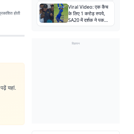
न्यूजीलैंड सीरीज से पहले
Viral Video: एक कैच
बाल-बाल बचे
प्रकाशित होती
के लिए 1 करोड़ रुपये,
SA20 में दर्शक ने पकड़ा
एक हाथ से गजब का कैच
विज्ञापन
ढ़ें यहां.