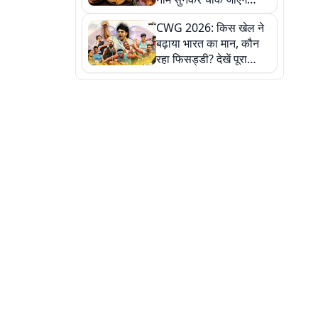
लेकिन स्वाद ऐसा कि बार-बार
CWG 2026: किस खेल ने
खाने का करेगा मन
बढ़ाया भारत का मान, कौन
रहा फिसड्डी? देखें पूरा
रिपोर्ट कार्ड