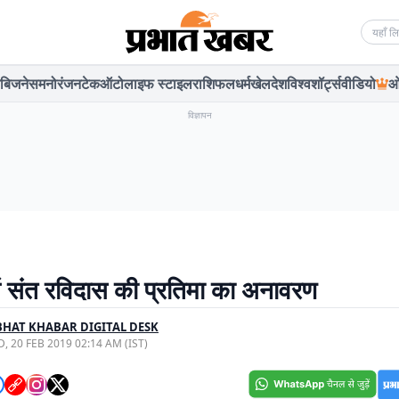
Searc
बिजनेस
मनोरंजन
टेक
ऑटो
लाइफ स्टाइल
राशिफल
धर्म
खेल
देश
विश्व
शॉर्ट्स
वीडियो
ओ
विज्ञापन
में संत रविदास की प्रतिमा का अनावरण
HAT KHABAR DIGITAL DESK
, 20 FEB 2019 02:14 AM (IST)