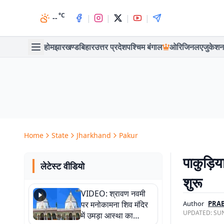
°C
|
|
|
|
--
होम
झारखण्ड
बिहार
उत्तर प्रदेश
पश्चिम बंगाल
ओरिजिनल
एजुकेशन
Home
State
Jharkhand
Pakur
पाकुड़ि
लेटेस्ट वीडियो
शुरू
VIDEO: श्रावण नवमी
पर मनोकामना शिव मंदिर
Author
PRA
UPDATED:
SUN
में उमड़ा आस्था का