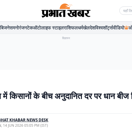
Searc
बिजनेस
मनोरंजन
टेक
ऑटो
लाइफ स्टाइल
राशिफल
धर्म
खेल
देश
विश्व
शॉर्ट्स
वीडियो
ओ
विज्ञापन
या में किसानों के बीच अनुदानित दर पर धान बीज
BHAT KHABAR NEWS DESK
, 14 JUN 2026 05:05 PM (IST)