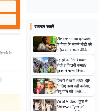
वायरल खबरें
Video: भाजपा प्रत्याशी
के पिता के सामने नोटों की
गड्डियां, वायरल वीडियो
ेटवर्क के
से राजनीति में उबाल,
पहाड़ों पर मैगी बेचकर
अजित महतो बोले- TMC
होती है कितनी कमाई?
की गंदी चाल
युवक ने गल्ला दिखाया तो
नौकरी वालों के खड़े हो गए
जिंदगी में कभी RSS-BJP
कान
के लिए काम नहीं करूंगा,
रिंटू पॉल को TMC
ऑफिस में ले जाकर पीटा,
Viral Video: कुत्ते ने
Video वायरल
Shreyas Iyer को