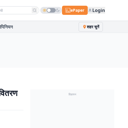
h news
Login
ePaper
पिनियन
शहर चुनें
 वितरण
विज्ञापन