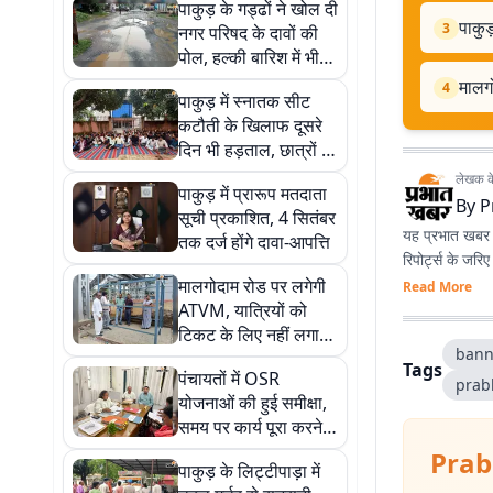
पाकुड़ के गड्ढों ने खोल दी
पाकुड
3
नगर परिषद के दावों की
पोल, हल्की बारिश में भी
चलना भी दूभर
मालग
4
पाकुड़ में स्नातक सीट
कटौती के खिलाफ दूसरे
दिन भी हड़ताल, छात्रों ने
कॉलेज में जड़ा ताला
लेखक के 
पाकुड़ में प्रारूप मतदाता
By
P
सूची प्रकाशित, 4 सितंबर
यह प्रभात खबर क
तक दर्ज होंगे दावा-आपत्ति
रिपोर्ट्स के जरि
मालगोदाम रोड पर लगेगी
Read More
ATVM, यात्रियों को
टिकट के लिए नहीं लगाना
ban
होगा चक्कर
Tags
पंचायतों में OSR
prab
योजनाओं की हुई समीक्षा,
समय पर कार्य पूरा करने
के दिए गए निर्देश
Prab
पाकुड़ के लिट्टीपाड़ा में