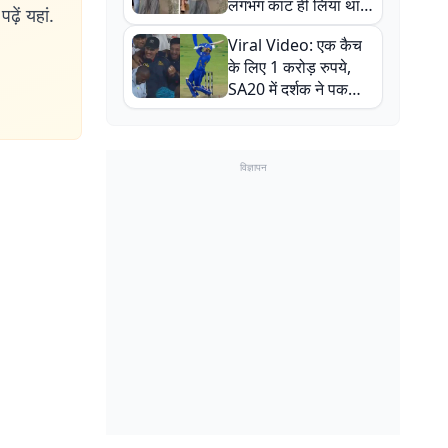
लगभग काट ही लिया था,
ढ़ें यहां.
न्यूजीलैंड सीरीज से पहले
Viral Video: एक कैच
बाल-बाल बचे
के लिए 1 करोड़ रुपये,
SA20 में दर्शक ने पकड़ा
एक हाथ से गजब का कैच
विज्ञापन