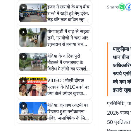
सैलाब, हर-हर महादेव के
इंजन में खराबी के बाद बीच
Share
जयघोष से गूंजा परिसर
रास्ते में खड़ी हुई मेमू ट्रेन,
डेढ़ घंटे तक बाधित रहा
आवागमन
योगापट्टी में बाढ़ से सड़क
डूबी, ग्रामीणों ने चंदा और
श्रमदान से बनाया चचरी
पाकुड़िय
पुल
बेतिया के द्वारिकापुरी
धान बीज व
मोहल्ले में जलजमाव के
अधिकारिय
विरोध में लोगों का प्रदर्शन,
रुपये प्र
स्थायी समाधान की मांग
VIDEO : मंत्री दीपक
को कम की
प्रकाश के MLC बनने पर
इससे खुश 
क्या बोले उपेंद्र कुशवाहा,
सुनिए
प्रतिनिधि, प
बेतिया: श्रावण अष्टमी पर
शिवमय हुआ मनोकामना
2026 राज्य 
मंदिर, जलाभिषेक के लिए
50 प्रतिशत 
लगी लंबी कतारें