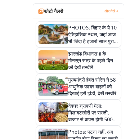
फोटो गैलरी
और देखें
PHOTOS: बिहार के ये 10
ऐतिहासिक स्थल, जहां आज
भी जिंदा है हजारों साल पुराना
इतिहास, एक बार जरूर घूमिए
झारखंड विधानसभा के
मॉनसून सत्र के पहले दिन
की देखें तस्वीरें
मुख्यमंत्री हेमंत सोरेन ने 58
आधुनिक फायर वाहनों को
दिखाई हरी झंडी, देखें तस्वीरें
देवघर श्रावणी मेला:
मिलावटखोरों पर सख्ती,
बाजार से वापस होगी 500
किलो संदिग्ध खाद्य सामग्री,
Photos: पटना नहीं, अब
देखें तस्वीरें
राजगीर होगा बिहार का रणजी