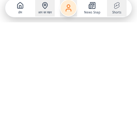
होम
आप का शहर
News Snap
Shorts
Follow us on
X
Download Mobile App
State
›
Jharkhand
›
Hindi News
Gumla News
Bihar News
Dumka News
Delhi News
Ranchi News