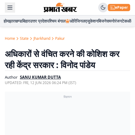
ePaper
होम
झारखण्ड
बिहार
उत्तर प्रदेश
पश्चिम बंगाल
ओरिजिनल
एजुकेशन
बिजनेस
मनोरंजन
टेक
ऑटो
Home
State
Jharkhand
Pakur
अधिकारों से वंचित करने की कोशिश कर
रही केंद्र सरकार : विनोद पांडेय
Author
SANU KUMAR DUTTA
UPDATED:
FRI, 12 JUN 2026 06:24 PM (IST)
विज्ञापन