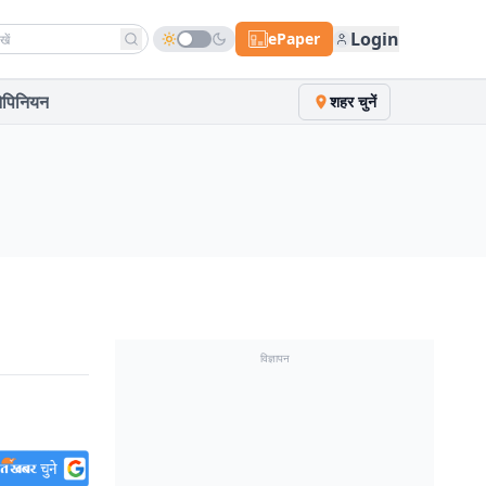
h news
Login
ePaper
पिनियन
शहर चुनें
विज्ञापन