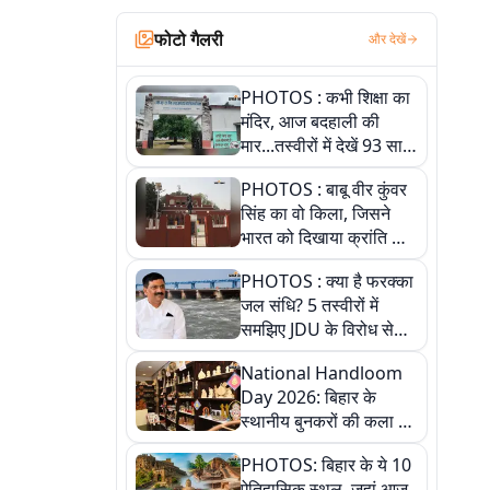
फोटो गैलरी
और देखें
PHOTOS : कभी शिक्षा का
मंदिर, आज बदहाली की
मार...तस्वीरों में देखें 93 साल
पुराने इस हाई स्कूल की
PHOTOS : बाबू वीर कुंवर
हकीकत
सिंह का वो किला, जिसने
भारत को दिखाया क्रांति का
रास्ता: तस्वीरों में देखिए
PHOTOS : क्या है फरक्का
जल संधि? 5 तस्वीरों में
समझिए JDU के विरोध से
लेकर बिहार पर असर तक
National Handloom
पूरी कहानी
Day 2026: बिहार के
स्थानीय बुनकरों की कला को
सलाम, तस्वीरों में देखें
PHOTOS: बिहार के ये 10
हस्तकरघा की समृद्ध परंपरा
ऐतिहासिक स्थल, जहां आज