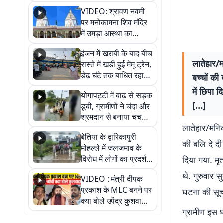
VIDEO: श्रावण नवमी
पर मनोकामना शिव मंदिर
में उमड़ा आस्था का
सैलाब, हर-हर महादेव के
इंजन में खराबी के बाद बीच
जयघोष से गूंजा परिसर
लातेहार‍/
रास्ते में खड़ी हुई मेमू ट्रेन,
डेढ़ घंटे तक बाधित रहा
बच्चों की
आवागमन
में छिपा 
योगापट्टी में बाढ़ से सड़क
[…]
डूबी, ग्रामीणों ने चंदा और
श्रमदान से बनाया चचरी
लातेहार‍/मनिक
पुल
बेतिया के द्वारिकापुरी
की बलि दे दी
मोहल्ले में जलजमाव के
विरोध में लोगों का प्रदर्शन,
दिया गया. मृ
स्थायी समाधान की मांग
थे. गुरुवार स
VIDEO : मंत्री दीपक
प्रकाश के MLC बनने पर
घटना की सूचन
क्या बोले उपेंद्र कुशवाहा,
ग्रामीण इस घ
सुनिए