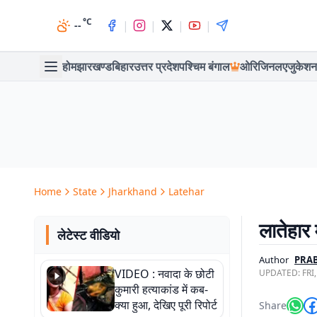
°C
|
|
|
|
--
होम
झारखण्ड
बिहार
उत्तर प्रदेश
पश्चिम बंगाल
ओरिजिनल
एजुकेशन
Home
State
Jharkhand
Latehar
लातेहार 
लेटेस्ट वीडियो
Author
PRAB
VIDEO : नवादा के छोटी
UPDATED:
FRI
कुमारी हत्याकांड में कब-
क्या हुआ, देखिए पूरी रिपोर्ट
Share