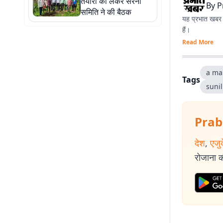
तैयारी को लेकर सरना
By
P
समिति ने की बैठक
यह प्रभात खबर क
हैं।
Read More
a ma
Tags
suni
Prab
देश
,
एजु
रोजाना की