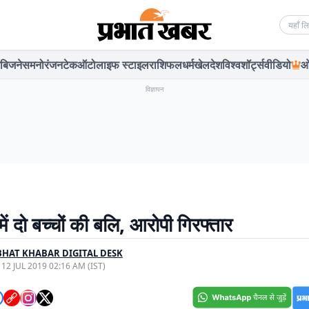
Searc
बिजनेस
मनोरंजन
टेक
ऑटो
लाइफ स्टाइल
राशिफल
धर्म
खेल
देश
विश्व
शॉर्ट्स
वीडियो
ओ
विज्ञापन
में दो बच्चों की बलि, आरोपी गिरफ्तार
HAT KHABAR DIGITAL DESK
, 12 JUL 2019 02:16 AM (IST)