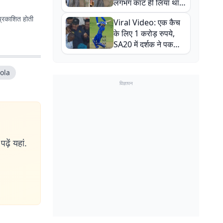
लगभग काट ही लिया था,
न्यूजीलैंड सीरीज से पहले
प्रकाशित होती
Viral Video: एक कैच
बाल-बाल बचे
के लिए 1 करोड़ रुपये,
SA20 में दर्शक ने पकड़ा
एक हाथ से गजब का कैच
ola
विज्ञापन
ढ़ें यहां.