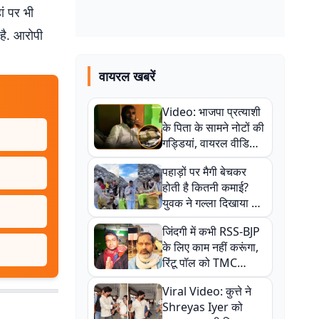
ां पर भी
 है. आरोपी
वायरल खबरें
Video: भाजपा प्रत्याशी
के पिता के सामने नोटों की
गड्डियां, वायरल वीडियो
से राजनीति में उबाल,
पहाड़ों पर मैगी बेचकर
अजित महतो बोले- TMC
होती है कितनी कमाई?
की गंदी चाल
युवक ने गल्ला दिखाया तो
नौकरी वालों के खड़े हो गए
जिंदगी में कभी RSS-BJP
कान
के लिए काम नहीं करूंगा,
रिंटू पॉल को TMC
ऑफिस में ले जाकर पीटा,
Viral Video: कुत्ते ने
Video वायरल
Shreyas Iyer को