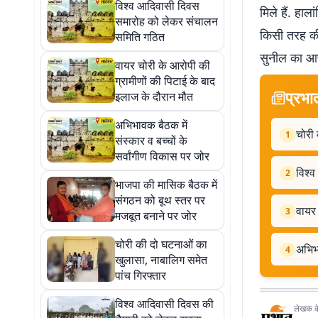
विश्व आदिवासी दिवस
मिले हैं. हा
समारोह को लेकर संचालन
किसी तरह की 
समिति गठित
सुनील का आप
वायर चोरी के आरोपी की
ग्रामीणों की पिटाई के बाद
प्रभा
इलाज के दौरान मौत
अभिभावक बैठक में
चोरी 
1
संस्कार व बच्चों के
सर्वांगीण विकास पर जोर
विश्
2
भाजपा की मासिक बैठक में
संगठन को बूथ स्तर पर
वायर 
3
मजबूत बनाने पर जोर
चोरी की दो घटनाओं का
अभिभा
4
खुलासा, नाबालिग समेत
पांच गिरफ्तार
विश्व आदिवासी दिवस की
लेखक के 