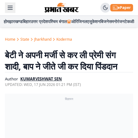
ePaper
होम
झारखण्ड
बिहार
उत्तर प्रदेश
पश्चिम बंगाल
ओरिजिनल
एजुकेशन
बिजनेस
मनोरंजन
टेक
ऑटो
Home
State
Jharkhand
Koderma
बेटी ने अपनी मर्जी से कर ली प्रेमी संग
शादी, बाप ने जीते जी कर दिया पिंडदान
Author
KUMARVISHWAT SEN
UPDATED:
WED, 17 JUN 2026 01:21 PM (IST)
विज्ञापन