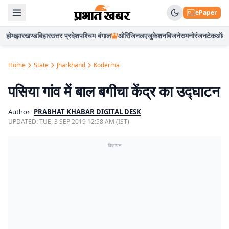
ePaper
होम
झारखण्ड
बिहार
उत्तर प्रदेश
पश्चिम बंगाल
ओरिजिनल
एजुकेशन
बिजनेस
मनोरंजन
टेक
ऑटो
Home
State
Jharkhand
Koderma
पसिया गांव में बाल बगीचा केंद्र का उद्घाटन
Author
PRABHAT KHABAR DIGITAL DESK
UPDATED:
TUE, 3 SEP 2019 12:58 AM (IST)
विज्ञापन