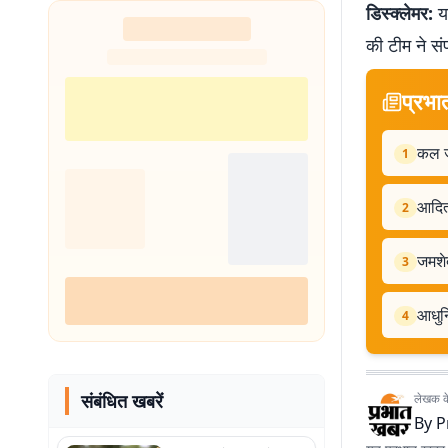
डिस्क्लेमर:
यह
की टीम ने सं
प्रभा
कल जम
1
आदित्
2
जमशेद
3
आधुन
4
संबंधित खबरें
लेखक के 
By
P