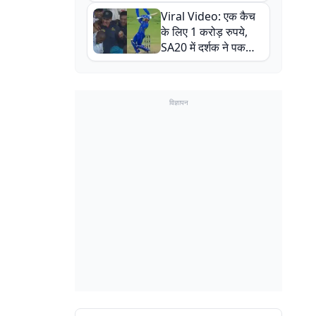
न्यूजीलैंड सीरीज से पहले
Viral Video: एक कैच
बाल-बाल बचे
के लिए 1 करोड़ रुपये,
SA20 में दर्शक ने पकड़ा
एक हाथ से गजब का कैच
विज्ञापन