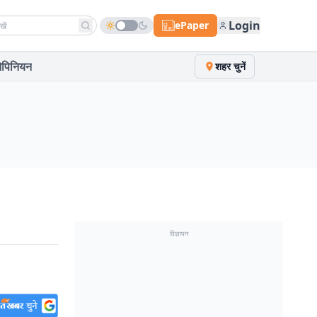
h news
Login
ePaper
पिनियन
शहर चुनें
विज्ञापन