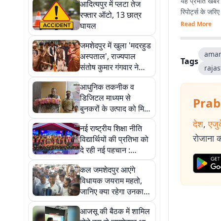
यह प्रभात खबर क
आदित्यपुर में प्लटा तेज
रिपोर्ट्स के जरि
रफ्तार ऑटो, 13 छात्र
Read More
घायल
जमशेदपुर में खुला 'मदरहुड
amar
अस्पताल', राज्यपाल
Tags
संतोष कुमार गंगवार ने
raja
किया उद्घाटन
आधुनिक तकनीक व
डिजिटल माध्यम से
Prab
बुनकरों के उत्पाद को मिले
बाजार : राज्यपाल
देश
,
एजु
नई राष्ट्रीय शिक्षा नीति
रोजाना की
विद्यार्थियों की प्रतिभा को
दे रही नई पहचान :
राज्यपाल
कल जमशेदपुर आएंगे
विधायक जयराम महतो,
जानिए क्या रहेगा उनका
पूरा प्रोग्राम
आजसू की बैठक में शामिल