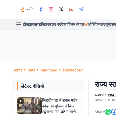
°C
|
|
|
|
--
होम
झारखण्ड
बिहार
उत्तर प्रदेश
पश्चिम बंगाल
ओरिजिनल
एजुकेशन
Home
State
Jharkhand
Jamshedpur
राज्य स्
लेटेस्ट वीडियो
Author
PRA
लिट्टीपाड़ा में डबल मर्डर
UPDATED:
FRI
कांड का पुलिस ने किया
खुलासा, 12 घंटे में आरोपी
Share