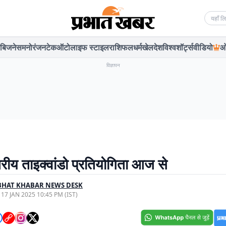
Searc
बिजनेस
मनोरंजन
टेक
ऑटो
लाइफ स्टाइल
राशिफल
धर्म
खेल
देश
विश्व
शॉर्ट्स
वीडियो
ओ
विज्ञापन
तरीय ताइक्वांडो प्रतियोगिता आज से
BHAT KHABAR NEWS DESK
, 17 JAN 2025 10:45 PM (IST)