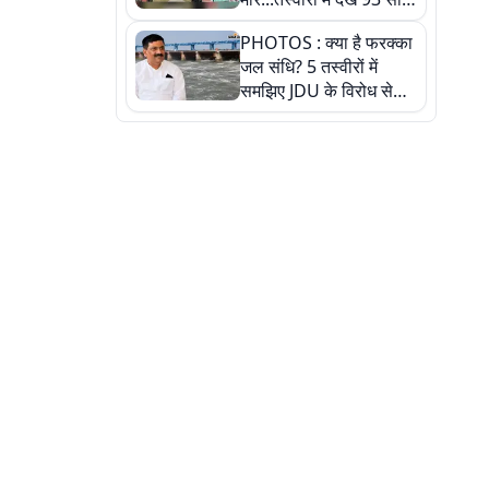
पुराने इस हाई स्कूल की
PHOTOS : क्या है फरक्का
हकीकत
जल संधि? 5 तस्वीरों में
समझिए JDU के विरोध से
लेकर बिहार पर असर तक
पूरी कहानी