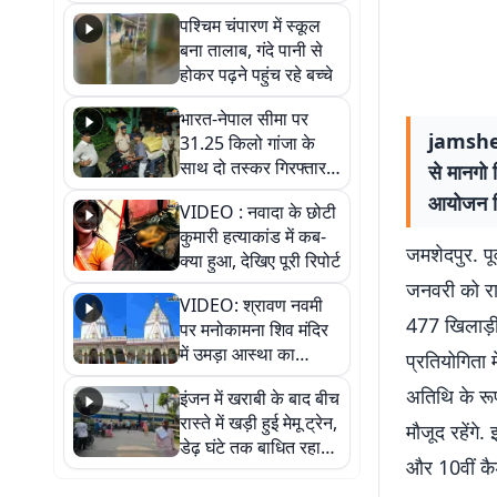
गिरफ्तार
पश्चिम चंपारण में स्कूल
बना तालाब, गंदे पानी से
होकर पढ़ने पहुंच रहे बच्चे
भारत-नेपाल सीमा पर
jamshed
31.25 किलो गांजा के
साथ दो तस्कर गिरफ्तार,
से मानगो 
नेपाली नंबर की बाइक
आयोजन कि
VIDEO : नवादा के छोटी
जब्त
कुमारी हत्याकांड में कब-
जमशेदपुर. पू
क्या हुआ, देखिए पूरी रिपोर्ट
जनवरी को राज
VIDEO: श्रावण नवमी
477 खिलाड़ी ह
पर मनोकामना शिव मंदिर
में उमड़ा आस्था का
प्रतियोगिता 
सैलाब, हर-हर महादेव के
अतिथि के रूप
इंजन में खराबी के बाद बीच
जयघोष से गूंजा परिसर
रास्ते में खड़ी हुई मेमू ट्रेन,
मौजूद रहेंगे
डेढ़ घंटे तक बाधित रहा
और 10वीं कैडे
आवागमन