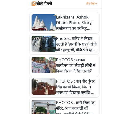
फोटो गैलरी
और देखें
Lakhisarai Ashok
Dham Photo Story:
लखीसराय का प्रसिद्ध
अशोक धाम—आस्था,
Photos: बारिश में निखर
श्रृंगार, अनुष्ठान और
उठती है 'झरनों के शहर' रांची
अलौकिक संध्या आरती के
की खूबसूरती, वीकेंड में घूम
विहंगम दृश्य
आएं ये 5 वादियां
PHOTOS : भाजपा
कार्यालय का सैकड़ों लोगों ने
किया घेराव, देखिए तस्वीरें
PHOTOS : बाबू वीर कुंवर
सिंह का वो किला, जिसने
भारत को दिखाया क्रांति का
रास्ता: तस्वीरों में देखिए
PHOTOS : कभी शिक्षा का
मंदिर, आज बदहाली की
मार...तस्वीरों में देखें 93 साल