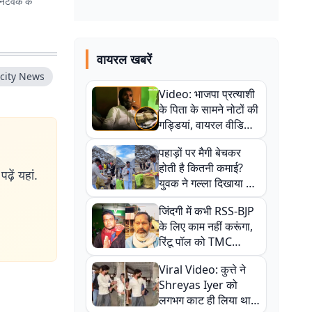
ेटवर्क के
वायरल खबरें
city News
Video: भाजपा प्रत्याशी
के पिता के सामने नोटों की
गड्डियां, वायरल वीडियो
से राजनीति में उबाल,
पहाड़ों पर मैगी बेचकर
अजित महतो बोले- TMC
होती है कितनी कमाई?
की गंदी चाल
ढ़ें यहां.
युवक ने गल्ला दिखाया तो
नौकरी वालों के खड़े हो गए
जिंदगी में कभी RSS-BJP
कान
के लिए काम नहीं करूंगा,
रिंटू पॉल को TMC
ऑफिस में ले जाकर पीटा,
Viral Video: कुत्ते ने
Video वायरल
Shreyas Iyer को
लगभग काट ही लिया था,