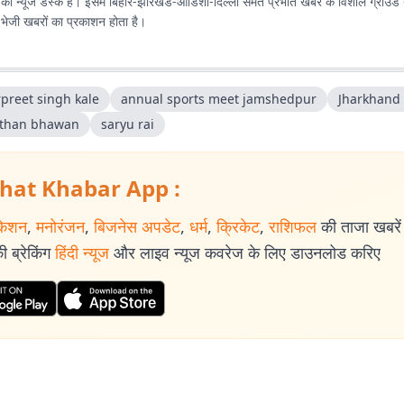
ा न्यूज डेस्क है। इसमें बिहार-झारखंड-ओडिशा-दिल्‍ली समेत प्रभात खबर के विशाल ग्राउंड न
ए भेजी खबरों का प्रकाशन होता है।
preet singh kale
annual sports meet jamshedpur
Jharkhand 
sthan bhawan
saryu rai
hat Khabar App :
केशन
,
मनोरंजन
,
बिजनेस अपडेट
,
धर्म
,
क्रिकेट
,
राशिफल
की ताजा खबरें प
 ब्रेकिंग
हिंदी न्यूज
और लाइव न्यूज कवरेज के लिए डाउनलोड करिए