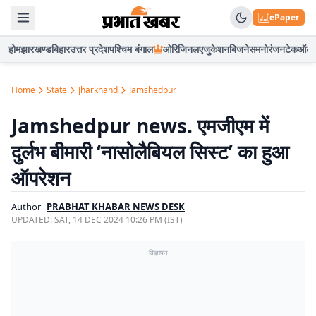
ePaper
होम
झारखण्ड
बिहार
उत्तर प्रदेश
पश्चिम बंगाल
ओरिजिनल
एजुकेशन
बिजनेस
मनोरंजन
टेक
ऑटो
Home
State
Jharkhand
Jamshedpur
Jamshedpur news. एमजीएम में
दुर्लभ बीमारी ‘नासोलैबियल सिस्ट’ का हुआ
ऑपरेशन
Author
PRABHAT KHABAR NEWS DESK
UPDATED:
SAT, 14 DEC 2024 10:26 PM (IST)
विज्ञापन