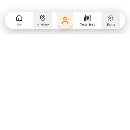
होम
आप का शहर
News Snap
Shorts
Follow us on
X
Download Mobile App
State
›
Jharkhand
›
Hindi News
Gumla News