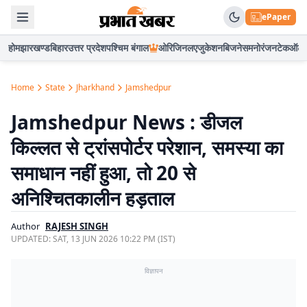
ePaper
होम
झारखण्ड
बिहार
उत्तर प्रदेश
पश्चिम बंगाल
ओरिजिनल
एजुकेशन
बिजनेस
मनोरंजन
टेक
ऑटो
Home
State
Jharkhand
Jamshedpur
Jamshedpur News : डीजल
किल्लत से ट्रांसपोर्टर परेशान, समस्या का
समाधान नहीं हुआ, तो 20 से
अनिश्चितकालीन हड़ताल
Author
RAJESH SINGH
UPDATED:
SAT, 13 JUN 2026 10:22 PM (IST)
विज्ञापन