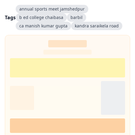
annual sports meet jamshedpur
Tags
b ed college chaibasa
barbil
ca manish kumar gupta
kandra saraikela road