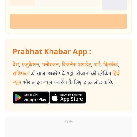
Prabhat Khabar App :
देश
,
एजुकेशन
,
मनोरंजन
,
बिजनेस अपडेट
,
धर्म
,
क्रिकेट
,
राशिफल
की ताजा खबरें पढ़ें यहां. रोजाना की ब्रेकिंग
हिंदी
न्यूज
और लाइव न्यूज कवरेज के लिए डाउनलोड करिए
विज्ञापन