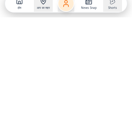
होम
आप का शहर
News Snap
Shorts
Follow us on
X
Download Mobile App
State
›
Jharkhand
›
Hindi News
Gumla News
Bihar News
Dumka News
Delhi News
Ranchi News