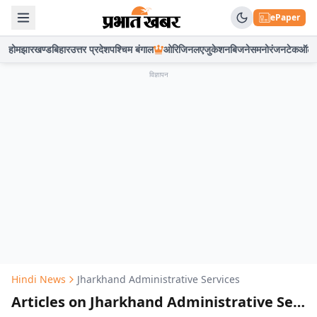
ePaper
होम
झारखण्ड
बिहार
उत्तर प्रदेश
पश्चिम बंगाल
ओरिजिनल
एजुकेशन
बिजनेस
मनोरंजन
टेक
ऑटो
विज्ञापन
Hindi News
Jharkhand Administrative Services
Articles on Jharkhand Administrative Services