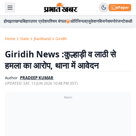
ePaper
होम
झारखण्ड
बिहार
उत्तर प्रदेश
पश्चिम बंगाल
ओरिजिनल
एजुकेशन
बिजनेस
मनोरंजन
टेक
ऑटो
Home
State
Jharkhand
Giridih
Giridih News :कुल्हाड़ी व लाठी से
हमला का आरोप, थाना में आवेदन
Author
PRADEEP KUMAR
UPDATED:
SAT, 13 JUN 2026 10:48 PM (IST)
विज्ञापन