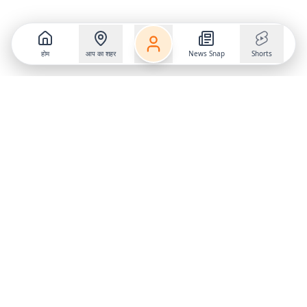
होम
आप का शहर
News Snap
Shorts
Follow us on
X
Download Mobile App
State
›
Jharkhand
›
Hindi News
Gumla News