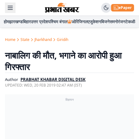
ePaper
होम
झारखण्ड
बिहार
उत्तर प्रदेश
पश्चिम बंगाल
ओरिजिनल
एजुकेशन
बिजनेस
मनोरंजन
टेक
ऑटो
Home
State
Jharkhand
Giridih
नाबालिग की मौत, भगाने का आरोपी हुआ
गिरफ्तार
Author
PRABHAT KHABAR DIGITAL DESK
UPDATED:
WED, 20 FEB 2019 02:47 AM (IST)
विज्ञापन