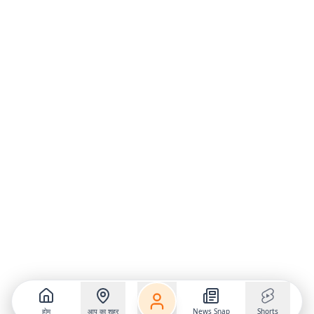
होम
आप का शहर
News Snap
Shorts