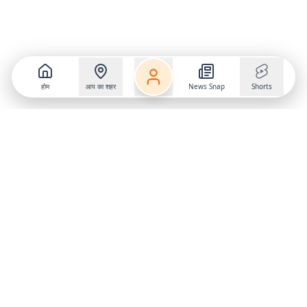
होम
आप का शहर
News Snap
Shorts
Follow us on
X
Download Mobile App
State
›
Jharkhand
›