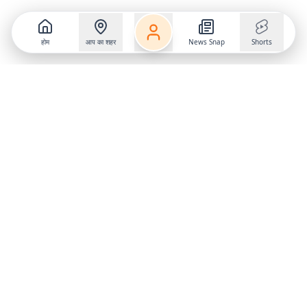
होम
आप का शहर
News Snap
Shorts
Follow us on
X
Download Mobile App
State
›
Jharkhand
›
Hindi News
Gumla News
Bihar News
Dumka News