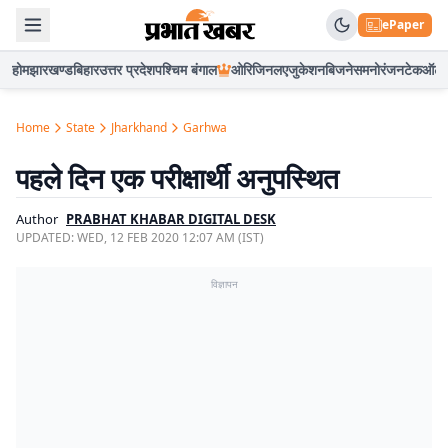
ePaper
होम
झारखण्ड
बिहार
उत्तर प्रदेश
पश्चिम बंगाल
ओरिजिनल
एजुकेशन
बिजनेस
मनोरंजन
टेक
ऑटो
Home
State
Jharkhand
Garhwa
पहले दिन एक परीक्षार्थी अनुपस्थित
Author
PRABHAT KHABAR DIGITAL DESK
UPDATED:
WED, 12 FEB 2020 12:07 AM (IST)
विज्ञापन