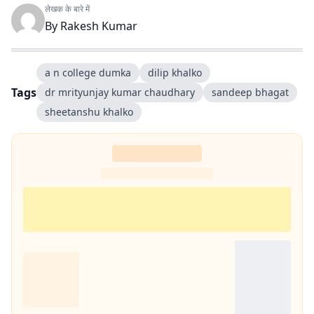
लेखक के बारे में
By
Rakesh Kumar
a n college dumka
dilip khalko
Tags
dr mrityunjay kumar chaudhary
sandeep bhagat
sheetanshu khalko