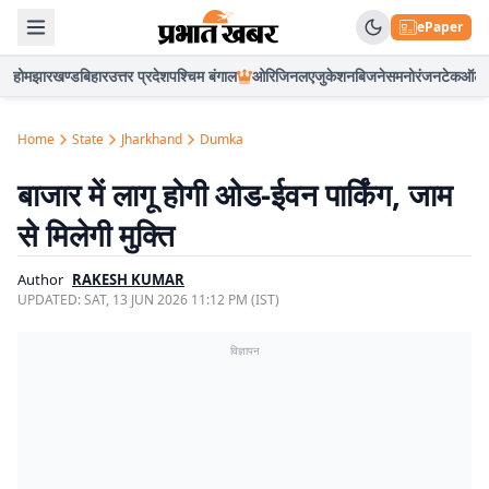
ePaper
होम
झारखण्ड
बिहार
उत्तर प्रदेश
पश्चिम बंगाल
ओरिजिनल
एजुकेशन
बिजनेस
मनोरंजन
टेक
ऑटो
Home
State
Jharkhand
Dumka
बाजार में लागू होगी ओड-ईवन पार्किंग, जाम
से मिलेगी मुक्ति
Author
RAKESH KUMAR
UPDATED:
SAT, 13 JUN 2026 11:12 PM (IST)
विज्ञापन