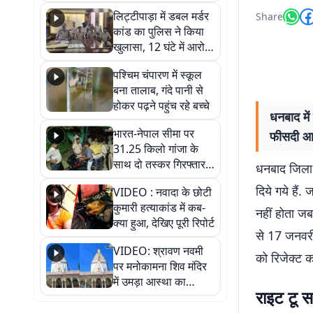
हुआ भव्य श्रृंगार
लिट्टीपाड़ा में डबल मर्डर
Share
कांड का पुलिस ने किया
खुलासा, 12 घंटे में आरोपी
गिरफ्तार
पश्चिम चंपारण में स्कूल
बना तालाब, गंदे पानी से
होकर पढ़ने पहुंच रहे बच्चे
धनबाद मे
भारत-नेपाल सीमा पर
फीसदी आव
31.25 किलो गांजा के
साथ दो तस्कर गिरफ्तार,
धनबाद जिला 
नेपाली नंबर की बाइक
दिये गये है
VIDEO : नवादा के छोटी
जब्त
कुमारी हत्याकांड में कब-
नहीं होता ज
क्या हुआ, देखिए पूरी रिपोर्ट
से 17 जनवरी
VIDEO: श्रावण नवमी
को रिजेक्ट 
पर मनोकामना शिव मंदिर
में उमड़ा आस्था का
राइट टू स
सैलाब, हर-हर महादेव के
जयघोष से गूंजा परिसर