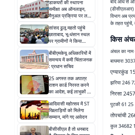
बाद आधे से अध
डाकघरों की स्थापना
(डीसीएलआर) के
समीक्षा अब ऑनलाइन,
मैनुअल प्रक्रिया पर लगी
विभाग अब प्र
रोक
के तहत पहुंचें
सांसद ढुलू महतो पहुंचे
छाताबाद, भू-धंसान स्थल
किस अंचल 
पर ग्रामीणों ने किया
विरोध
अंचल का नाम आ
बीबीएमकेयू अधिकारियों में
समन्वय में कमी चिंताजनक
बाघमारा 303
: प्रधान सचिव
एग्यारकुंड
25 अगस्त तक अपात्र
झरिया 246 
राशन कार्ड निरस्त करने
का आदेश, कई लाभुकों पर
निरसा 2457
होगी कार्रवाई
आदिवासी महोत्सव में ST
पुटकी 61 2
खिलाड़ियों को मिलेगा
तोपचांची 2
सम्मान, मांगे गए आवेदन
कुल 34682 
बीसीसीएल है तो धनबाद