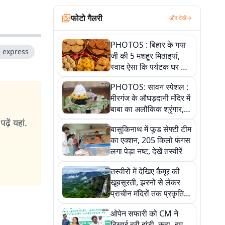
फोटो गैलरी
और देखें
PHOTOS : बिहार के गया
 express
जी की 5 मशहूर मिठाइयां,
स्वाद ऐसा कि पर्यटक घर ले
जाना नहीं भूलते, तस्वीरों में
PHOTOS: सावन स्पेशल :
देखें
मीरगंज के औघड़दानी मंदिर में
बाबा का अलौकिक श्रृंगार,
तस्वीरों में देखें महादेव के कई
ढ़ें यहां.
बासुकिनाथ में फूड सेफ्टी टीम
मनमोहक स्वरूप
का एक्शन, 205 किलो फंगस
लगा पेड़ा नष्ट, देखें तस्वीरें
तस्वीरों में देखिए कैमूर की
खूबसूरती, झरनों से लेकर
प्राचीन मंदिरों तक प्रकृति
और आस्था का अद्भुत संगम
ओपेन सफारी को CM ने
दिखाई हरी झंडी, कहा- हम