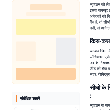
म्यूटेशन को ले
इसके बावजूद लो
आवेदकों को बि
पेंच है, तो सी
बनी, तो आवेदन
किस-कस तर
धनबाद जिला के
ओरिजनल प्रति 
जबकि नियमत: 
डीड को चेक कर
सदर, गोविंदपुर,
सीओ के रि
:
संबंधित खबरें
म्यूटेशन के म