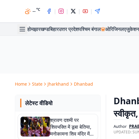
°C
|
|
|
|
--
होम
झारखण्ड
बिहार
उत्तर प्रदेश
पश्चिम बंगाल
ओरिजिनल
एजुकेशन
Home
State
Jharkhand
Dhanbad
Dhanba
लेटेस्ट वीडियो
स्वीकृत
श्रावण दशमी पर
शिवभक्ति में डूबा बेतिया,
Author
PRA
UPDATED:
SUN
मनोकामना शिव मंदिर में