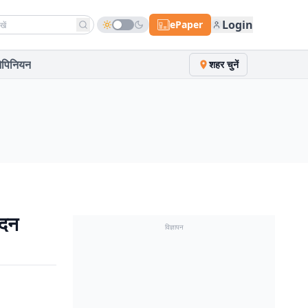
h news
Login
ePaper
पिनियन
शहर चुनें
ेदन
विज्ञापन