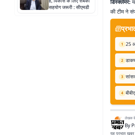
है, विकास के लिए सबका
डिस्क्लेमर:
यह
सहयोग जरूरी : सीएमडी
की टीम ने सं
प्रभा
25 अग
1
डाकघ
2
सांसद
3
बीबीए
4
लेखक के 
By
P
यह प्रभात खबर क