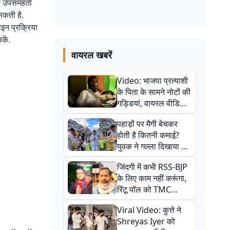
र उपसमहर्ता
सकती है.
इन प्रक्रिया
कें.
वायरल खबरें
Video: भाजपा प्रत्याशी
के पिता के सामने नोटों की
गड्डियां, वायरल वीडियो
से राजनीति में उबाल,
पहाड़ों पर मैगी बेचकर
अजित महतो बोले- TMC
होती है कितनी कमाई?
की गंदी चाल
युवक ने गल्ला दिखाया तो
नौकरी वालों के खड़े हो गए
जिंदगी में कभी RSS-BJP
कान
के लिए काम नहीं करूंगा,
रिंटू पॉल को TMC
ऑफिस में ले जाकर पीटा,
Viral Video: कुत्ते ने
Video वायरल
Shreyas Iyer को