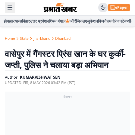
ePaper
होम
झारखण्ड
बिहार
उत्तर प्रदेश
पश्चिम बंगाल
ओरिजिनल
एजुकेशन
बिजनेस
मनोरंजन
टेक
ऑटो
Home
State
Jharkhand
Dhanbad
वासेपुर में गैंगस्टर प्रिंस खान के घर कुर्की-
जप्ती, पुलिस ने चलाया बड़ा अभियान
Author
KUMARVISHWAT SEN
UPDATED:
FRI, 8 MAY 2026 03:42 PM (IST)
विज्ञापन