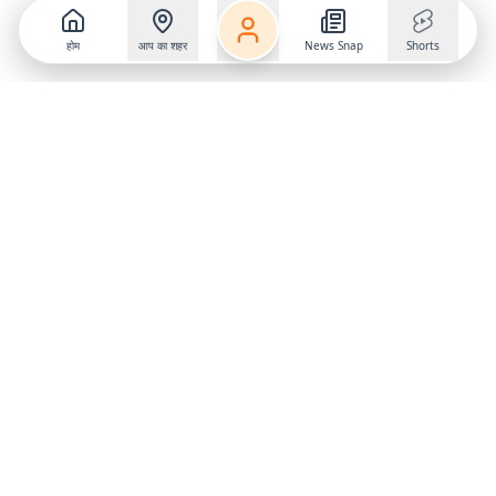
होम
आप का शहर
News Snap
Shorts
Follow us on
X
Download Mobile App
State
›
Jharkhand
›
Hindi News
Gumla News
Bihar News
Dumka News
Delhi News
Ranchi News