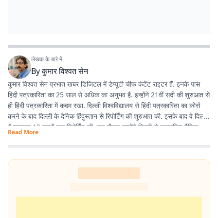
लेखक के बारे में
By
कुमार विश्वत सेन
कुमार विश्वत सेन प्रभात खबर डिजिटल में डेप्यूटी चीफ कंटेंट राइटर हैं. इनके पास
हिंदी पत्रकारिता का 25 साल से अधिक का अनुभव है. इन्होंने 21वीं सदी की शुरुआत से
ही हिंदी पत्रकारिता में कदम रखा. दिल्ली विश्वविद्यालय से हिंदी पत्रकारिता का कोर्स
करने के बाद दिल्ली के दैनिक हिंदुस्तान से रिपोर्टिंग की शुरुआत की. इसके बाद वे दिल्ली
में लगातार 12 सालों तक रिपोर्टिंग की. इस दौरान उन्होंने दिल्ली से प्रकाशित दैनिक
Read More
हिंदुस्तान दैनिक जागरण, देशबंधु जैसे प्रतिष्ठित अखबारों के साथ कई साप्ताहिक
अखबारों के लिए भी रिपोर्टिंग की. 2013 में वे प्रभात खबर आए. तब से वे प्रिंट मीडिया
के साथ फिलहाल पिछले 10 सालों से प्रभात खबर डिजिटल में अपनी सेवाएं दे रहे हैं.
इन्होंने अपने करियर के शुरुआती दिनों में ही राजस्थान में होने वाली हिंदी पत्रकारिता के
300 साल के इतिहास पर एक पुस्तक 'नित नए आयाम की खोज: राजस्थानी
पत्रकारिता' की रचना की. इनकी कई कहानियां देश के विभिन्न पत्र-पत्रिकाओं में
प्रकाशित हुई हैं.