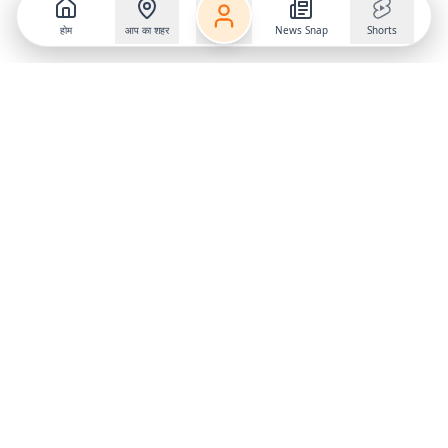
होम
आप का शहर
News Snap
Shorts
Follow us on
X
Download Mobile App
State
›
Jharkhand
›
Hindi News
Gumla News
Bihar News
Dumka News
Delhi News
Ranchi News