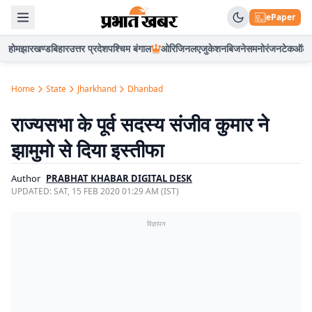
ePaper
होम
झारखण्ड
बिहार
उत्तर प्रदेश
पश्चिम बंगाल
ओरिजिनल
एजुकेशन
बिजनेस
मनोरंजन
टेक
ऑटो
Home
State
Jharkhand
Dhanbad
राज्यसभा के पूर्व सदस्य संजीव कुमार ने
झामुमो से दिया इस्तीफा
Author
PRABHAT KHABAR DIGITAL DESK
UPDATED:
SAT, 15 FEB 2020 01:29 AM (IST)
विज्ञापन