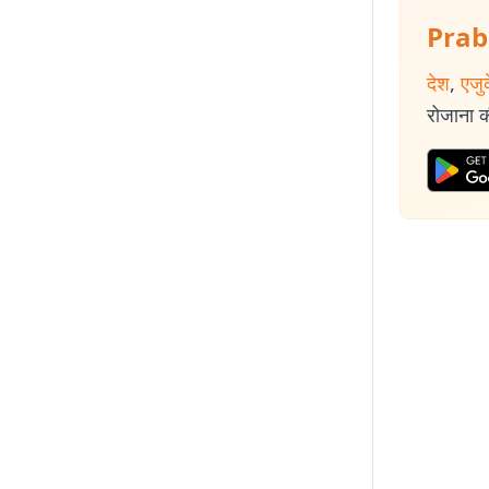
Prab
देश
,
एजु
रोजाना की