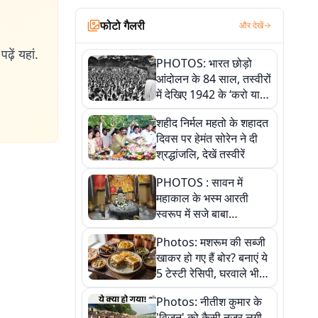
फोटो गैलरी
और देखें
ढ़ें यहां.
PHOTOS: भारत छोड़ो
आंदोलन के 84 साल, तस्वीरों
में देखिए 1942 के ‘करो या
मरो’ आंदोलन की कहानी
शहीद निर्मल महतो के शहादत
दिवस पर हेमंत सोरेन ने दी
श्रद्धांजलि, देखें तस्वीरें
PHOTOS : सावन में
महाकाल के भस्म आरती
स्वरूप में सजे बाबा
औघड़दानी, तस्वीरों में करें
Photos: मशरूम की सब्जी
अद्भुत दर्शन
खाकर हो गए हैं बोर? बनाएं ये
5 टेस्टी रेसिपी, घरवाले भी
मांगेंगे बार-बार
Photos: नीतीश कुमार के
'विजन' को कैसी नजर लगी,