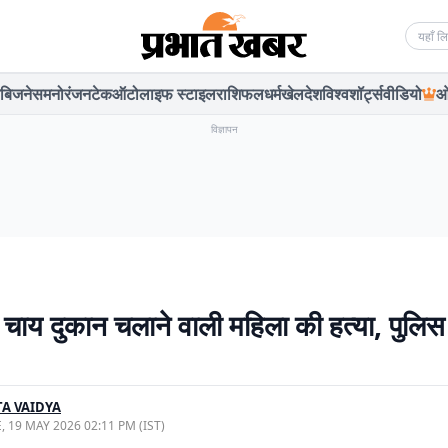
Searc
बिजनेस
मनोरंजन
टेक
ऑटो
लाइफ स्टाइल
राशिफल
धर्म
खेल
देश
विश्व
शॉर्ट्स
वीडियो
ओ
विज्ञापन
ं चाय दुकान चलाने वाली महिला की हत्या, पुलिस 
A VAIDYA
, 19 MAY 2026 02:11 PM (IST)