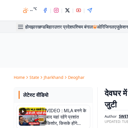
°C
|
|
|
|
--
होम
झारखण्ड
बिहार
उत्तर प्रदेश
पश्चिम बंगाल
ओरिजिनल
एजुकेशन
Home
State
Jharkhand
Deoghar
देवघर मे
लेटेस्ट वीडियो
जुटी
VIDEO : MLA बनने के
बाद यहां रहेंगे प्रशांत
Author
SWET
UPDATED:
TUE
किशोर, किसके होंगे