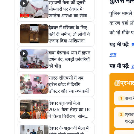
श्रावणी मेला की दूसरी
सोमवारी पर देवघर में
पुलिस मामले 
उमड़ेगा आस्था का सैलाब,
तीन लाख से अधिक
कारण वहां लो
देवघर में मस्जिद के लिए
श्रद्धालुओं के पहुंचने का
को भी मौके प
नहीं दी जमीन, तो लोगों ने
अनुमान
उजाड़ दिया आशियाना
यह भी पढ़ें:
ख
बाबा बैद्यनाथ धाम में कूपन
युवा
दर्शन बंद, उमड़ी कांवरियों
यह भी पढ़ें:
की भीड़
र
सारठ सीएचसी में अब
प्रभा
ड्रेस कोड में दिखेंगे
डॉक्टर और स्वास्थ्यकर्मी
बाबा 
1
देवघर श्रावणी मेला
2026: मेला क्षेत्र का DC
श्राव
2
ने किया निरीक्षण, सोमवारी
श्रद्
की भीड़ को लेकर
देवघर के श्रावणी मेला में
अफसरों को अलर्ट रहने