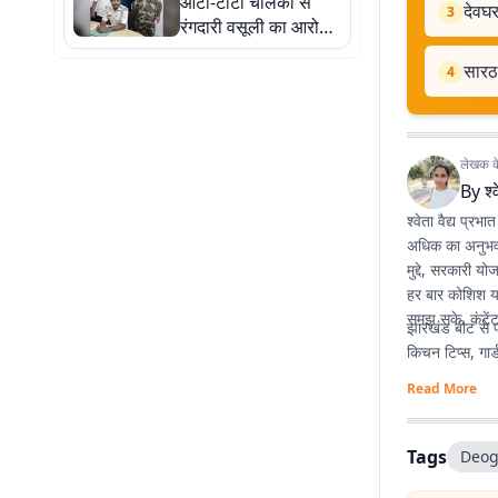
ऑटो-टोटो चालकों से
का निर्देश
देवघर
3
रंगदारी वसूली का आरोप,
दो गिरफ्तार
सारठ 
4
लेखक के 
By
श्
श्वेता वैद्य प्रभ
अधिक का अनुभव है
मुद्दे, सरकारी य
हर बार कोशिश यह
समझ सके. कंटेंट
झारखंड बीट से पह
किचन टिप्स, गार्
Read More
Tags
Deog