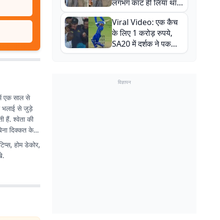
लगभग काट ही लिया था,
न्यूजीलैंड सीरीज से पहले
Viral Video: एक कैच
बाल-बाल बचे
के लिए 1 करोड़ रुपये,
SA20 में दर्शक ने पकड़ा
एक हाथ से गजब का कैच
विज्ञापन
में एक साल से
ी भलाई से जुड़े
हैं. श्वेता की
िना दिक्कत के
टिप्स, होम डेकोर,
े.