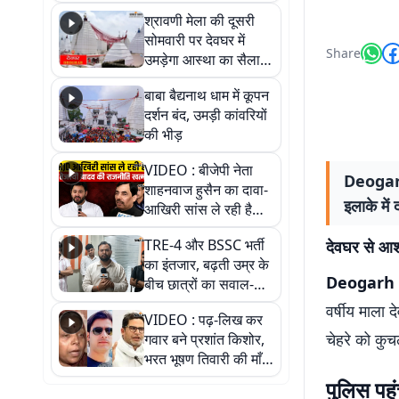
पड़ोसी? वीडियो में देखिए
श्रावणी मेला की दूसरी
कैसा है पीके का नया
सोमवारी पर देवघर में
ठिकाना
Share
उमड़ेगा आस्था का सैलाब,
तीन लाख से अधिक
बाबा बैद्यनाथ धाम में कूपन
श्रद्धालुओं के पहुंचने का
दर्शन बंद, उमड़ी कांवरियों
अनुमान
की भीड़
VIDEO : बीजेपी नेता
Deogarh 
शाहनवाज हुसैन का दावा-
इलाके में
आखिरी सांस ले रही है
RJD, तेजस्वी को लेकर
TRE-4 और BSSC भर्ती
देवघर से आशी
क्या कहा, सुनिए
का इंतजार, बढ़ती उम्र के
Deogarh
बीच छात्रों का सवाल-
आखिर कब आएगी बहाली?
वर्षीय माला 
VIDEO : पढ़-लिख कर
देखें वीडियो
चेहरे को कु
गवार बने प्रशांत किशोर,
भरत भूषण तिवारी की माँ ने
कहा नहीं थी उम्मीद, बेटा
पुलिस पहु
था तो किसी को बोलने की