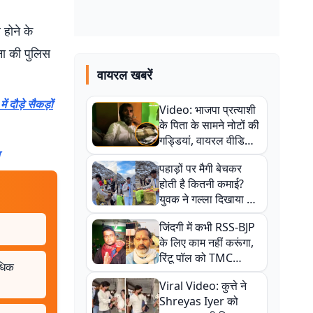
होने के
ना की पुलिस
वायरल खबरें
 दौड़े सैकड़ों
Video: भाजपा प्रत्याशी
के पिता के सामने नोटों की
गड्डियां, वायरल वीडियो
से राजनीति में उबाल,
पहाड़ों पर मैगी बेचकर
अजित महतो बोले- TMC
होती है कितनी कमाई?
की गंदी चाल
युवक ने गल्ला दिखाया तो
नौकरी वालों के खड़े हो गए
जिंदगी में कभी RSS-BJP
कान
के लिए काम नहीं करूंगा,
रिंटू पॉल को TMC
अधिक
ऑफिस में ले जाकर पीटा,
Viral Video: कुत्ते ने
Video वायरल
Shreyas Iyer को