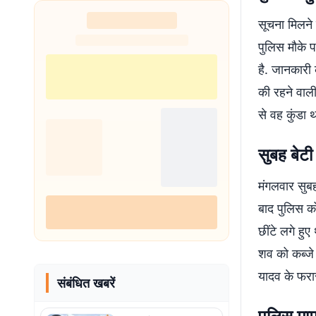
नहीं थी हिम्मत
सूचना मिलने
पुलिस मौके प
है. जानकारी 
की रहने वाली
से वह कुंडा 
सुबह बेट
मंगलवार सुब
बाद पुलिस को
छींटे लगे हु
शव को कब्जे 
यादव के फरा
संबंधित खबरें
पुलिस माम