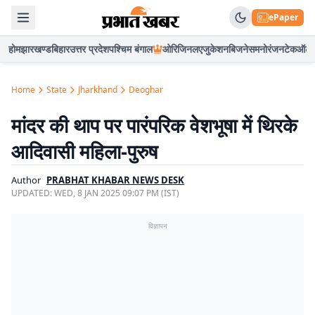
ePaper
होम
झारखण्ड
बिहार
उत्तर प्रदेश
पश्चिम बंगाल
ओरिजिनल
एजुकेशन
बिजनेस
मनोरंजन
टेक
ऑटो
Home
State
Jharkhand
Deoghar
मांदर की थाप पर पारंपरिक वेशभूषा में थिरके
आदिवासी महिला-पुरुष
Author
PRABHAT KHABAR NEWS DESK
UPDATED:
WED, 8 JAN 2025 09:07 PM (IST)
विज्ञापन