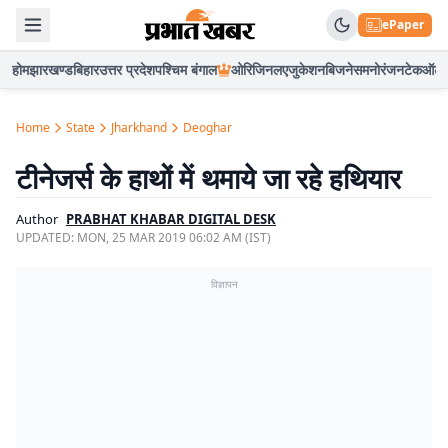
ePaper
होम
झारखण्ड
बिहार
उत्तर प्रदेश
पश्चिम बंगाल
ओरिजिनल
एजुकेशन
बिजनेस
मनोरंजन
टेक
ऑटो
Home
State
Jharkhand
Deoghar
टीनेजर्स के हाथों में थमाये जा रहे हथियार
Author
PRABHAT KHABAR DIGITAL DESK
UPDATED:
MON, 25 MAR 2019 06:02 AM (IST)
विज्ञापन