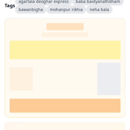
agartala deoghar express
baba baidyanathdham
Tags
bawanbigha
mohanpur rikhia
neha bala