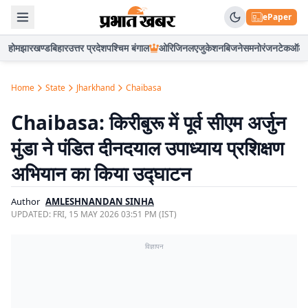
ePaper
होम
झारखण्ड
बिहार
उत्तर प्रदेश
पश्चिम बंगाल
ओरिजिनल
एजुकेशन
बिजनेस
मनोरंजन
टेक
ऑटो
Home
State
Jharkhand
Chaibasa
Chaibasa: किरीबुरू में पूर्व सीएम अर्जुन
मुंडा ने पंडित दीनदयाल उपाध्याय प्रशिक्षण
अभियान का किया उद्घाटन
Author
AMLESHNANDAN SINHA
UPDATED:
FRI, 15 MAY 2026 03:51 PM (IST)
विज्ञापन