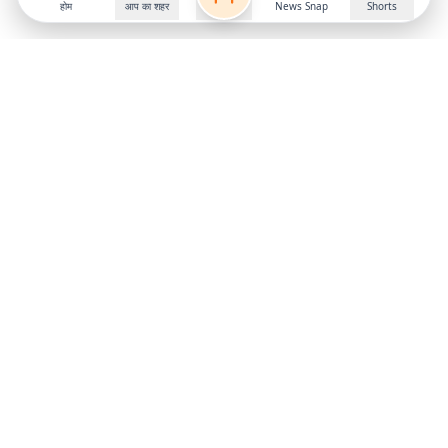
होम
आप का शहर
News Snap
Shorts
Follow us on
X
Download Mobile App
State
›
Jharkhand
›
Hindi News
Gumla News
Bihar News
Dumka News
Delhi News
Ranchi News
Odisha News
Bokaro News