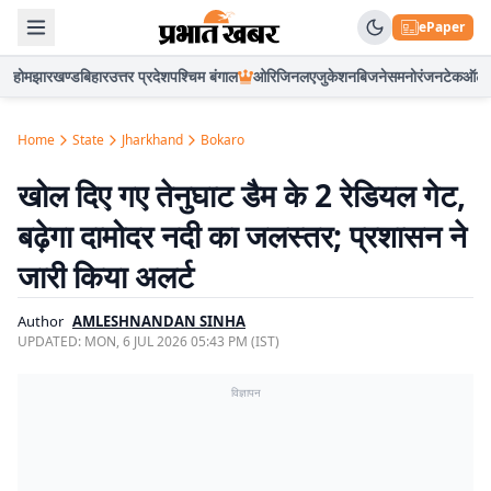
ePaper
होम
झारखण्ड
बिहार
उत्तर प्रदेश
पश्चिम बंगाल
ओरिजिनल
एजुकेशन
बिजनेस
मनोरंजन
टेक
ऑटो
Home
State
Jharkhand
Bokaro
खोल दिए गए तेनुघाट डैम के 2 रेडियल गेट,
बढ़ेगा दामोदर नदी का जलस्तर; प्रशासन ने
जारी किया अलर्ट
Author
AMLESHNANDAN SINHA
UPDATED:
MON, 6 JUL 2026 05:43 PM (IST)
विज्ञापन