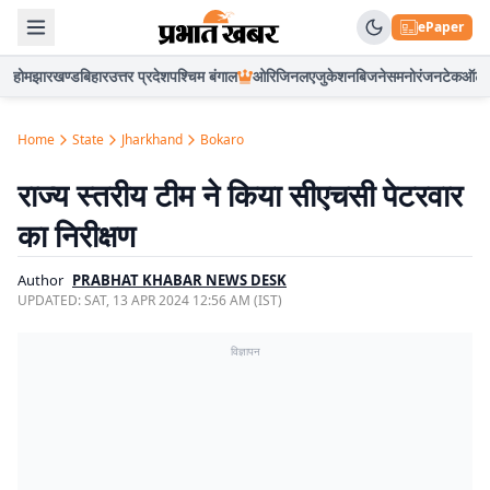
ePaper
होम
झारखण्ड
बिहार
उत्तर प्रदेश
पश्चिम बंगाल
ओरिजिनल
एजुकेशन
बिजनेस
मनोरंजन
टेक
ऑटो
Home
State
Jharkhand
Bokaro
राज्य स्तरीय टीम ने किया सीएचसी पेटरवार
का निरीक्षण
Author
PRABHAT KHABAR NEWS DESK
UPDATED:
SAT, 13 APR 2024 12:56 AM (IST)
विज्ञापन