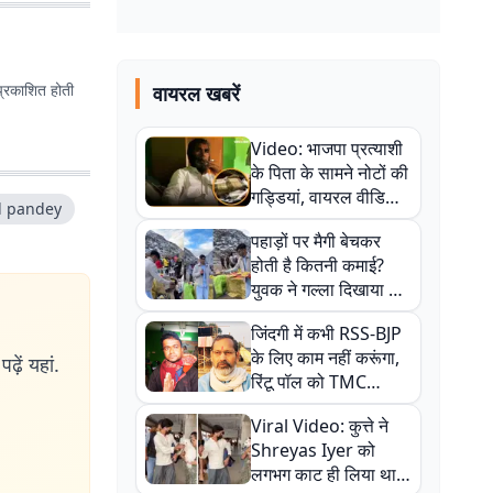
प्रकाशित होती
वायरल खबरें
Video: भाजपा प्रत्याशी
के पिता के सामने नोटों की
गड्डियां, वायरल वीडियो
 pandey
से राजनीति में उबाल,
पहाड़ों पर मैगी बेचकर
अजित महतो बोले- TMC
होती है कितनी कमाई?
की गंदी चाल
युवक ने गल्ला दिखाया तो
नौकरी वालों के खड़े हो गए
जिंदगी में कभी RSS-BJP
कान
के लिए काम नहीं करूंगा,
ढ़ें यहां.
रिंटू पॉल को TMC
ऑफिस में ले जाकर पीटा,
Viral Video: कुत्ते ने
Video वायरल
Shreyas Iyer को
लगभग काट ही लिया था,