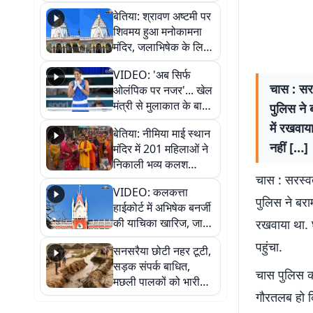
सुनिए
बेतिया: श्रावण अष्टमी पर
शिवमय हुआ मनोकामना
मंदिर, जलाभिषेक के लिए
लगी लंबी कतारें
VIDEO: 'अब सिर्फ
चास : सर
ओलंपिक पर नजर'... खेल
मंत्री से मुलाकात के बाद
पुलिस ने 
जैसमीन लंबोरिया का बड़ा
में रखवाय
बेतिया: नीमिया माई स्थान
बयान
नहीं […]
मंदिर में 201 महिलाओं ने
निकाली भव्य कलश
चास : सरस्व
शोभायात्रा, शिवलिंग
VIDEO: कलकत्ता
प्राण-प्रतिष्ठा महोत्सव
पुलिस ने बरा
हाईकोर्ट में अभिषेक बनर्जी
शुरू
की याचिका खारिज, जानें
रखवाया था. घ
क्या है पूरा मामला
पहुंचा.
सनसरैया छोटी नहर टूटी,
सड़क संपर्क बाधित,
चास पुलिस क
मछली पालकों को भारी
गौरतलब हो क
नुकसान