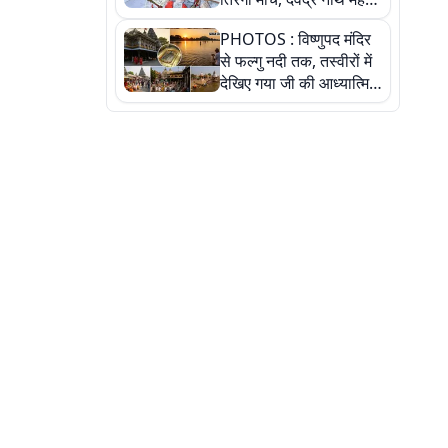
ने किया जल ग्रहण, देखें
PHOTOS : विष्णुपद मंदिर
तस्वीरें
से फल्गु नदी तक, तस्वीरों में
देखिए गया जी की आध्यात्मिक
पहचान