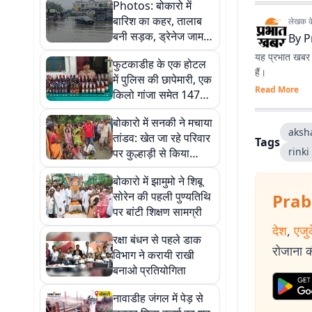
Photos: बोकारो में
बारिश का कहर, तालाब
लेखक के 
बनी सड़क, ड्रेनेज जाम
By
P
होने पर भड़के लोग
यह प्रभात खबर क
फुटकाडीह के एक होटल
हैं।
में पुलिस की छापेमारी, एक
Read More
किलो गांजा समेत 147
बोतल अवैध शराब जब्त
बोकारो में सनकी ने मचाया
aksh
तांडव: खेत जा रहे परिवार
Tags
rinki
पर कुल्हाड़ी से किया
हमला, सास-ससुर और बहू
बोकारो में झामुमो ने शिबू
की मौत
सोरेन की पहली पुण्यतिथि
Prab
पर बांटी शिक्षण सामग्री
देश
,
एजु
रक्षा बंधन से पहले डाक
रोजाना की
विभाग ने करायी राखी
बनाओ प्रतियोगिता
नावाडीह जंगल में पेड़ से