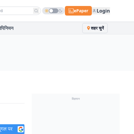
h news
Login
ePaper
पिनियन
शहर चुनें
विज्ञापन