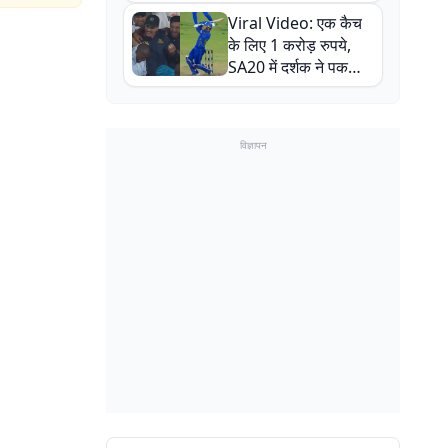
न्यूजीलैंड सीरीज से पहले
Viral Video: एक कैच
बाल-बाल बचे
के लिए 1 करोड़ रुपये,
SA20 में दर्शक ने पकड़ा
एक हाथ से गजब का कैच
विज्ञापन