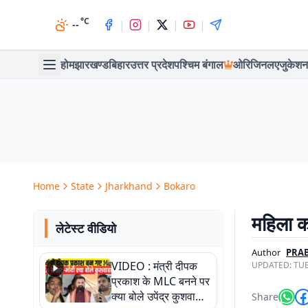
°C
|
|
|
|
--
होम
झारखण्ड
बिहार
उत्तर प्रदेश
पश्चिम बंगाल
ओरिजिनल
एजुकेशन
Home
State
Jharkhand
Bokaro
महिला का
लेटेस्ट वीडियो
Author
PRAB
VIDEO : मंत्री दीपक
UPDATED:
TUE
प्रकाश के MLC बनने पर
क्या बोले उपेंद्र कुशवाहा,
Share