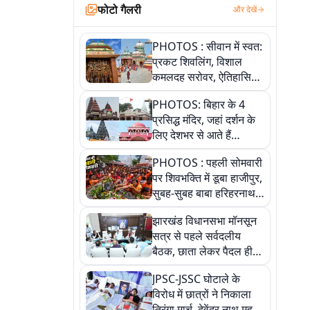
फोटो गैलरी
और देखें
PHOTOS : सीवान में स्वत:
प्रकट शिवलिंग, विशाल
कमलदह सरोवर, ऐतिहासिक
महेंद्रनाथ मंदिर और घंटाघर
PHOTOS: बिहार के 4
की कहानी, तस्वीरों में देखिए
प्रसिद्ध मंदिर, जहां दर्शन के
लिए देशभर से आते हैं
श्रद्धालु, जानिए इनकी
PHOTOS : पहली सोमवारी
खासियत
पर शिवभक्ति में डूबा हाजीपुर,
सुबह-सुबह बाबा हरिहरनाथ
मंदिर पहुंचे तेजस्वी, 10
झारखंड विधानसभा मॉनसून
तस्वीरों में देखें नजारा
सत्र से पहले सर्वदलीय
बैठक, छाता लेकर पैदल ही
सत्ता पक्ष की मीटिंग में पहुंचे
JPSC-JSSC घोटाले के
सीएम, देखें तस्वीरें
विरोध में छात्रों ने निकाला
तिरंगा मार्च, देवेंद्र नाथ महतो