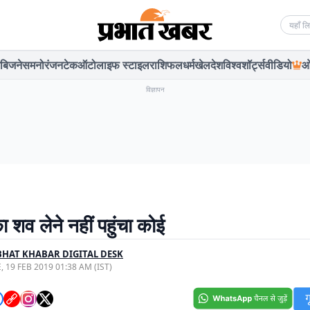
Searc
बिजनेस
मनोरंजन
टेक
ऑटो
लाइफ स्टाइल
राशिफल
धर्म
खेल
देश
विश्व
शॉर्ट्स
वीडियो
ओ
विज्ञापन
 शव लेने नहीं पहुंचा कोई
HAT KHABAR DIGITAL DESK
, 19 FEB 2019 01:38 AM (IST)