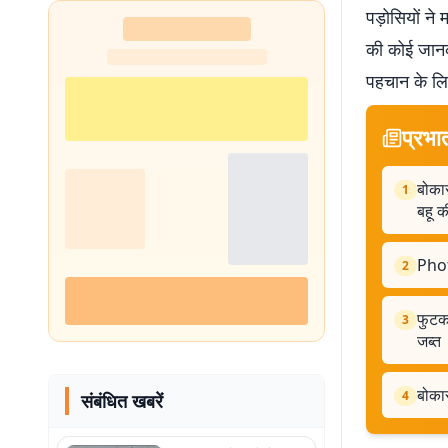
पड़ोसियों ने
की कोई जानका
पहचान के लिय
प्रभा
बोकार
1
बहू क
Phot
2
फुटक
3
जब्त
बोकार
4
संबंधित खबरें