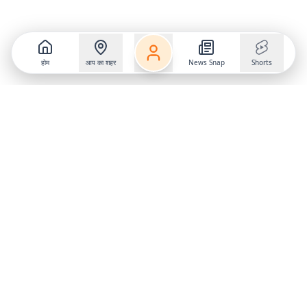
होम
आप का शहर
News Snap
Shorts
Follow us on
X
Download Mobile App
State
›
Jharkhand
›
Hindi News
Gumla News