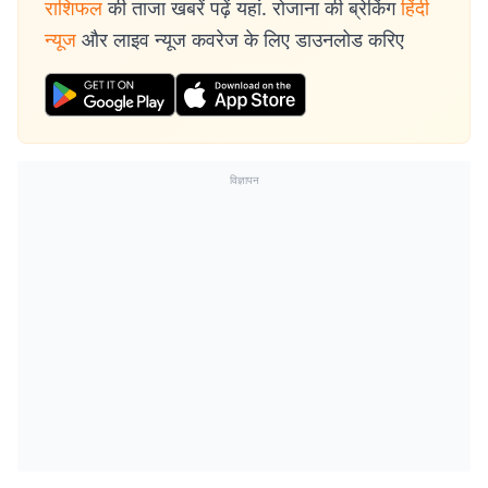
राशिफल
की ताजा खबरें पढ़ें यहां. रोजाना की ब्रेकिंग
हिंदी
न्यूज
और लाइव न्यूज कवरेज के लिए डाउनलोड करिए
विज्ञापन