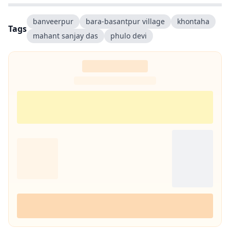
banveerpur
bara-basantpur village
khontaha
Tags
mahant sanjay das
phulo devi