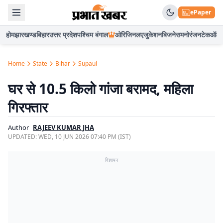
ePaper
होम
झारखण्ड
बिहार
उत्तर प्रदेश
पश्चिम बंगाल
ओरिजिनल
एजुकेशन
बिजनेस
मनोरंजन
टेक
ऑटो
Home
State
Bihar
Supaul
घर से 10.5 किलो गांजा बरामद, महिला
गिरफ्तार
Author
RAJEEV KUMAR JHA
UPDATED:
WED, 10 JUN 2026 07:40 PM (IST)
विज्ञापन