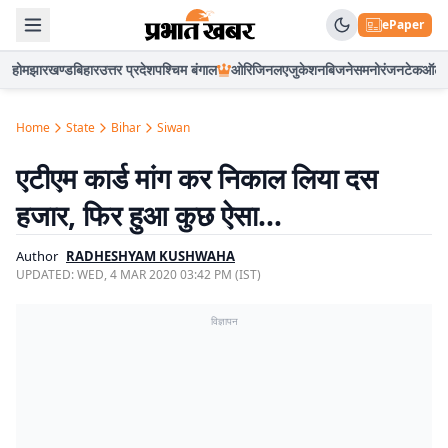
ePaper
होम
झारखण्ड
बिहार
उत्तर प्रदेश
पश्चिम बंगाल
ओरिजिनल
एजुकेशन
बिजनेस
मनोरंजन
टेक
ऑटो
Home
State
Bihar
Siwan
एटीएम कार्ड मांग कर निकाल लिया दस
हजार, फिर हुआ कुछ ऐसा…
Author
RADHESHYAM KUSHWAHA
UPDATED:
WED, 4 MAR 2020 03:42 PM (IST)
विज्ञापन