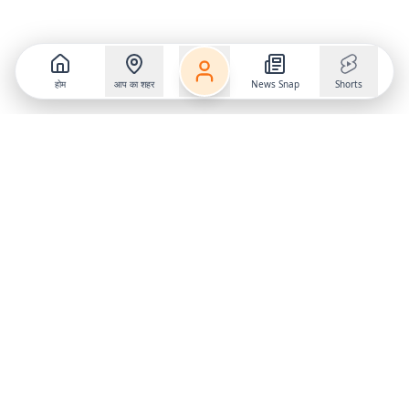
होम
आप का शहर
News Snap
Shorts
Follow us on
X
Download Mobile App
State
›
Jharkhand
›
Hindi News
Gumla News