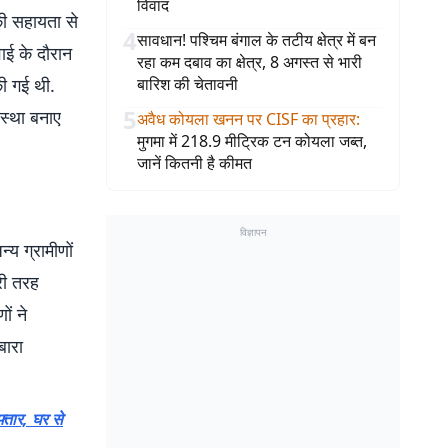
विवाद
की सहायता से
4
सावधान! पश्चिम बंगाल के तटीय क्षेत्र में बन
ाई के दौरान
रहा कम दबाव का क्षेत्र, 8 अगस्त से भारी
की गई थी.
बारिश की चेतावनी
5
वस्था बनाए
अवैध कोयला खनन पर CISF का प्रहार
:
मुगमा में 218.9 मीट्रिक टन कोयला जब्त,
जानें कितनी है कीमत
विज्ञापन
य ग्रामीणों
री तरह
ं ने
बारा
तार, घर से