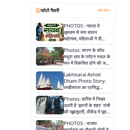
फोटो गैलरी
और देखें
PHOTOS : नवादा में
धूमधाम से मना सावन
महोत्सव, महिलाओं ने दी
सांस्कृतिक प्रस्तुतियां
Photos: सारण के कोंध
मथुरा धाम के पर्यटन स्थल के
रूप में विकसित होने की जगी
आस, 9 तस्वीरों में देखें पूरी
Lakhisarai Ashok
कहानी
Dham Photo Story:
लखीसराय का प्रसिद्ध
अशोक धाम—आस्था,
Photos: बारिश में निखर
श्रृंगार, अनुष्ठान और
उठती है 'झरनों के शहर' रांची
अलौकिक संध्या आरती के
की खूबसूरती, वीकेंड में घूम
विहंगम दृश्य
आएं ये 5 वादियां
PHOTOS : भाजपा
कार्यालय का सैकड़ों लोगों ने