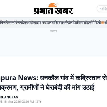
Searc
बिजनेस
मनोरंजन
टेक
ऑटो
लाइफ स्टाइल
राशिफल
धर्म
खेल
देश
विश्व
शॉर्ट्स
वीडियो
ओ
विज्ञापन
ura News: धनकौल गांव में कब्रिस्तान से
्रमण, ग्रामीणों ने घेराबंदी की मांग उठाई
HIL ANURAG
, 18 MAY 2026 08:26 PM (IST)