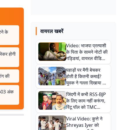
वायरल खबरें
ने के
Video: भाजपा प्रत्याशी
के पिता के सामने नोटों की
 लेकर होगी
गड्डियां, वायरल वीडियो
से राजनीति में उबाल,
पहाड़ों पर मैगी बेचकर
अजित महतो बोले- TMC
ांग की
होती है कितनी कमाई?
की गंदी चाल
युवक ने गल्ला दिखाया तो
नौकरी वालों के खड़े हो गए
2603 अंक
जिंदगी में कभी RSS-BJP
कान
के लिए काम नहीं करूंगा,
रिंटू पॉल को TMC
ऑफिस में ले जाकर पीटा,
Viral Video: कुत्ते ने
Video वायरल
Shreyas Iyer को