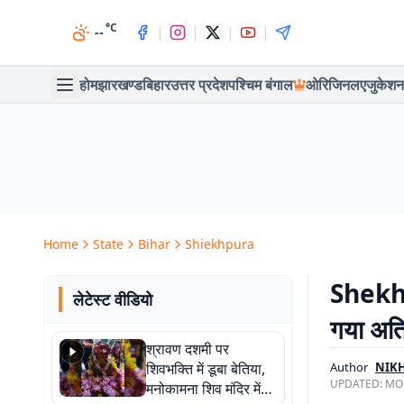
°C
|
|
|
|
--
होम
झारखण्ड
बिहार
उत्तर प्रदेश
पश्चिम बंगाल
ओरिजिनल
एजुकेशन
Home
State
Bihar
Shiekhpura
Shekhp
लेटेस्ट वीडियो
गया अतिक
श्रावण दशमी पर
शिवभक्ति में डूबा बेतिया,
Author
NIK
UPDATED:
MON
मनोकामना शिव मंदिर में