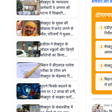
हथियार और क
शेखपुरा के न्यायालय
कर्मचारी 9 अगस्त को
पटना में दिखाएंगे
प्रभा
एकजुटता, लंबित मांगों को
शेखपुरा के युवक की
लेकर होगी आमसभा
एडीएम
1
मोकामा में करंट लगने से
निर्देश
मौत, परिजनों ने मुआवजा
और नौकरी की मांग की
एडीएम ने शेखपुरा के
शेखपु
2
मॉडल स्कूलों और डिग्री
आमस
कॉलेजों का किया
निरीक्षण, कमियां दूर करने
बिहार में डीएलएड प्रवेश
शेखपु
के निर्देश
3
परीक्षा के टॉपर बने
शेखपुरा के मोहम्मद रिफ़ान
बिहार
4
आरिश, 109.2603 अंक
से ह
पुराने सिक्के बदलने के
से हासिल किया प्रथम
नाम पर 12 लाख की ठगी,
स्थान
शेखपुरा से साइबर फ्रॉड
गिरफ्तार; दिल्ली ले गई
लेखक के 
शेखपुरा के कंबलबीघा में
पुलिस
By
न