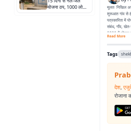
15 दिनों से नल-जल
योजना ठप, 1000 लोगों
मूलतः निखिल अनु
के सामने पेयजल संकट
शुरूआत गांव से 
पत्रकारिता में 
संबंध, गाँव, खे
2020 में नोएडा स
Read More
ज्यों उम्र बढ़ रह
Tags
shek
Prab
देश
,
एजु
रोजाना की