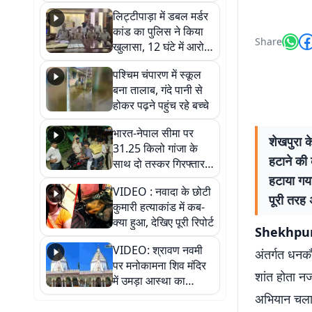
हुआ भव्य श्रृंगार
लिट्टीपाड़ा में डबल मर्डर
कांड का पुलिस ने किया
Share
खुलासा, 12 घंटे में आरोपी
गिरफ्तार
पश्चिम चंपारण में स्कूल
बना तालाब, गंदे पानी से
होकर पढ़ने पहुंच रहे बच्चे
भारत-नेपाल सीमा पर
शेखपुरा क
31.25 किलो गांजा के
हटाने की 
साथ दो तस्कर गिरफ्तार,
नेपाली नंबर की बाइक
हटाया गया
VIDEO : नवादा के छोटी
जब्त
पूरी तरह 
कुमारी हत्याकांड में कब-
क्या हुआ, देखिए पूरी रिपोर्ट
Shekhpura 
VIDEO: श्रावण नवमी
अंतर्गत धनक
पर मनोकामना शिव मंदिर
शांत होता नज
में उमड़ा आस्था का
सैलाब, हर-हर महादेव के
अभियान चला
जयघोष से गूंजा परिसर