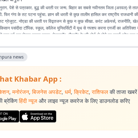
राग. पेशे से पत्रकार. बुद्ध की धरती पर जन्म. बिहार का सबसे नवीनतम जिला (अरवल) से ताल्
ही. फिर गंगा के तट पटना पहुंचा. ज्ञान की धरती से कुछ तालीम हासिल कर राष्ट्रीय राजधानी 
पोस्ट ग्रेजुएट. नोएडा की धरती पर विद्वतजन से कुछ न कुछ सीखा. करंट अफ़ेयर्स, राजनीति, खेल,
त-किसान पसंदीदा टॉपिक. स्कूल, कॉलेज युनिवर्सिटी में यूथ से गपशप करना एनर्जी का अतिरिक्त
े शुरू हुई इस लेखन यात्रा कलम, डेस्कटॉप, लैपटॉप के की-बोर्ड से होते हुए स्मार्ट फोन तक पह
ी है, सीखने, पढ़ने, लिखने की भूख भी बढ़ रही है.
hpura news
hat Khabar App :
केशन
,
मनोरंजन
,
बिजनेस अपडेट
,
धर्म
,
क्रिकेट
,
राशिफल
की ताजा खबरें प
 ब्रेकिंग
हिंदी न्यूज
और लाइव न्यूज कवरेज के लिए डाउनलोड करिए