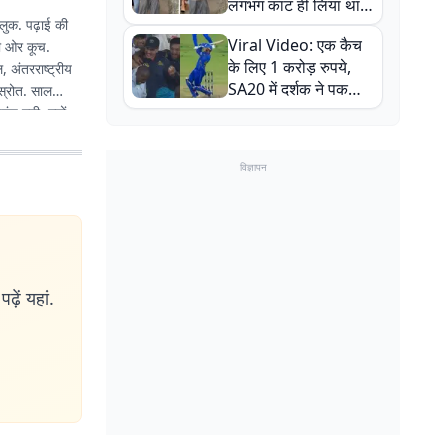
लगभग काट ही लिया था,
लुक. पढ़ाई की
न्यूजीलैंड सीरीज से पहले
Viral Video: एक कैच
की ओर कूच.
बाल-बाल बचे
के लिए 1 करोड़ रुपये,
 अंतरराष्ट्रीय
SA20 में दर्शक ने पकड़ा
 स्रोत. साल
एक हाथ से गजब का कैच
ुंच गयी. ज्यों-
विज्ञापन
ढ़ें यहां.