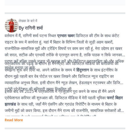
लेखक के बारे में
By
रागिनी शर्मा
वर्तमान में मैं, रागिनी शर्मा पटना स्थित
प्रभात खबर
डिजिटल की टीम के साथ कंटेंट
राइटर के रूप में कार्यरत हूं. यहां मैं बिहार के विभिन्न जिलों से जुड़ी अहम खबरों,
राजनीतिक-सामाजिक मुद्दों और ट्रेंडिंग विषयों पर काम कर रही हूं. मेरा उद्देश्य हर खबर
को सरल, सटीक और प्रभावी तरीके से प्रस्तुत करना है, ताकि पाठक न सिर्फ जानकारी
प्राप्त करें बल्कि उससे जुड़ाव भी महसूस करें और डिजिटल पत्रकारिता को और अधिक
पत्रकारिता की पढ़ाई के दौरान ही मैंने प्रिंट और डिजिटल मीडिया की बारीकियों को
सार्थक बनाया जा सके.
समझना शुरू कर दिया था. अपने कॉलेज के समय में
हिंदुस्तान
के साथ इंटर्नशिप के
दौरान मुझे पहली बार वेब पोर्टल पर खबर लिखने और डिजिटल न्यूज राइटिंग का
व्यावहारिक अनुभव मिला. इसी दौरान मैंने न्यूज़ लेखन, हेडलाइन स्ट्रक्चर और डिजिटल
स्टोरी प्रेजेंटेशन की बुनियादी समझ विकसित की.
इसके बाद वर्ष 2025 में पत्रकारिता में ग्रेजुएशन पूरा करने के साथ ही मैंने अपने
प्रोफेशनल करियर की शुरुआत की. डिजिटल मीडिया में मेरी पहली भूमिका
फर्स्ट बिहार
झारखंड
के साथ रही, जहाँ मैंने एंकरिंग और ग्राउंड रिपोर्टिंग के माध्यम से बिहार के
जमीनी मुद्दों को कवर किया. इस दौरान मैंने राज्य की राजनीति, सामाजिक सरोकारों और
आम जनता से जुड़े महत्वपूर्ण विषयों पर सक्रिय रूप से रिपोर्टिंग की.
Read More