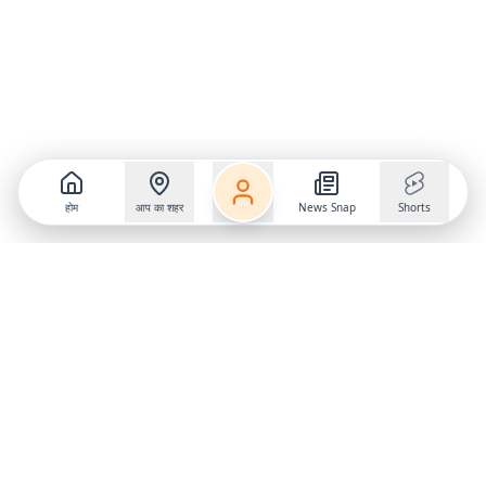
होम
आप का शहर
News Snap
Shorts
Follow us on
X
Download Mobile App