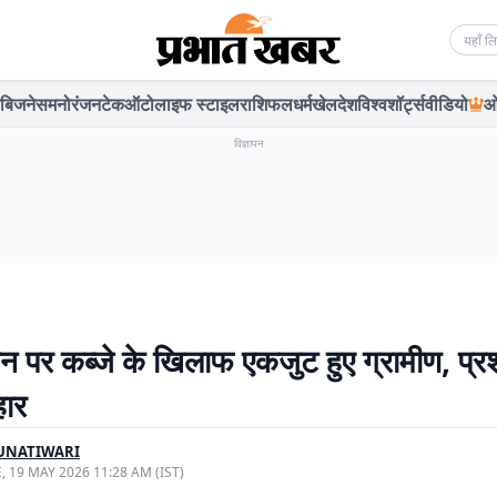
Searc
बिजनेस
मनोरंजन
टेक
ऑटो
लाइफ स्टाइल
राशिफल
धर्म
खेल
देश
विश्व
शॉर्ट्स
वीडियो
ओ
विज्ञापन
ान पर कब्जे के खिलाफ एकजुट हुए ग्रामीण, प्
हार
UNATIWARI
, 19 MAY 2026 11:28 AM (IST)