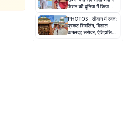
फैशन की दुनिया में किया
कमाल,जानिए बेगूसराय की
PHOTOS : सीवान में स्वत:
बेटी ने कैसे दी अपने सपनों
प्रकट शिवलिंग, विशाल
को उड़ान
कमलदह सरोवर, ऐतिहासिक
महेंद्रनाथ मंदिर और घंटाघर
की कहानी, तस्वीरों में देखिए