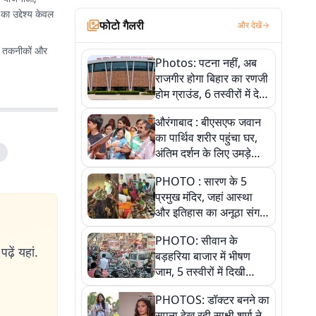
ा उद्देश्य केवल
फोटो गैलरी
और देखें
ई तकनीकों और
Photos: पटना नहीं, अब
राजगीर होगा बिहार का रणजी
होम ग्राउंड, 6 तस्वीरों में देखें
नए स्टेडियम की पूरी कहानी
औरंगाबाद : बीएसएफ जवान
का पार्थिव शरीर पहुंचा घर,
अंतिम दर्शन के लिए उमड़े
लोग
PHOTO : सारण के 5
प्रमुख मंदिर, जहां आस्था
और इतिहास का अनूठा संगम,
तस्वीरों में जानिए
PHOTO: सीवान के
ढ़ें यहां.
बड़हरिया बाजार में भीषण
जाम, 5 तस्वीरों में दिखी
अव्यवस्था
PHOTOS: डॉक्टर बनने का
सपना देख रही साक्षी शर्मा ने