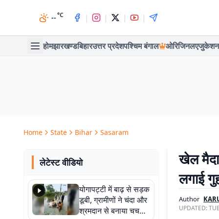
°C
|
|
|
|
--
होम
झारखण्ड
बिहार
उत्तर प्रदेश
पश्चिम बंगाल
ओरिजिनल
एजुकेशन
Home
State
Bihar
Sasaram
खेल मैद
लेटेस्ट वीडियो
लगाई गु
योगापट्टी में बाढ़ से सड़क
डूबी, ग्रामीणों ने चंदा और
Author
KAR
UPDATED:
TUE
श्रमदान से बनाया चचरी