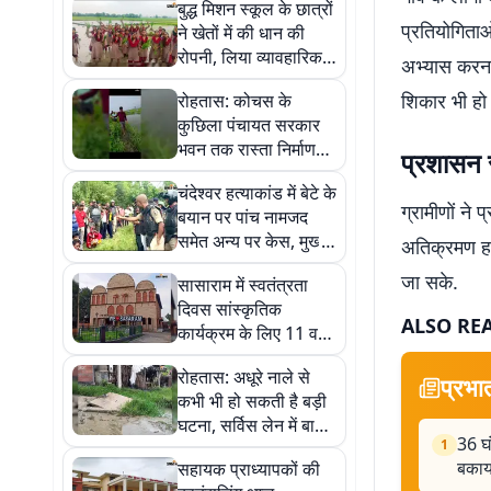
बुद्ध मिशन स्कूल के छात्रों
प्रतियोगिताओ
ने खेतों में की धान की
रोपनी, लिया व्यावहारिक
अभ्यास करना
अनुभव
शिकार भी हो च
रोहतास: कोचस के
कुछिला पंचायत सरकार
भवन तक रास्ता निर्माण
प्रशासन स
नहीं होने से अधिकारियों में
चंदेश्वर हत्याकांड में बेटे के
नाराजगी, जांच के निर्देश
ग्रामीणों ने
बयान पर पांच नामजद
समेत अन्य पर केस, मुख्य
अतिक्रमण हटा
आरोपी पिता-पुत्र
जा सके.
सासाराम में स्वतंत्रता
गिरफ्तार; 36 घंटे बाद
दिवस सांस्कृतिक
नहर से मिला शव
ALSO RE
कार्यक्रम के लिए 11 व
12 अगस्त को होगा
रोहतास: अधूरे नाले से
ऑडिशन
प्रभा
कभी भी हो सकती है बड़ी
घटना, सर्विस लेन में बाहर
36 घ
1
निकले सरिये बढ़ा रहे
बकाय
सहायक प्राध्यापकों की
हादसों का खतरा