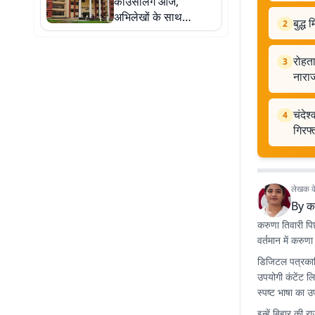
काउंसलिंग आज,
अभिलेखों के साथ
बुद्ध
2
उपस्थित रहने का निर्देश
रोहता
3
नाराज
चंदेश
4
गिरफ्
लेखक के 
By
क
करुणा तिवारी पिछल
वर्तमान में करुण
डिजिटल पत्रकारि
उपयोगी कंटेंट ल
स्पष्ट भाषा का उप
इन्हें बिहार की 