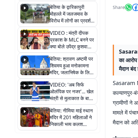
पुल
बेतिया के द्वारिकापुरी
Share
मोहल्ले में जलजमाव के
विरोध में लोगों का प्रदर्शन,
स्थायी समाधान की मांग
VIDEO : मंत्री दीपक
प्रकाश के MLC बनने पर
क्या बोले उपेंद्र कुशवाहा,
Sasaram 
सुनिए
बेतिया: श्रावण अष्टमी पर
का आरोप ल
शिवमय हुआ मनोकामना
मैदान बंद
मंदिर, जलाभिषेक के लिए
लगी लंबी कतारें
Sasaram New
VIDEO: 'अब सिर्फ
ओलंपिक पर नजर'... खेल
कल्याणपुर-बंज
मंत्री से मुलाकात के बाद
ग्रामीणों ने
जैसमीन लंबोरिया का बड़ा
बेतिया: नीमिया माई स्थान
बयान
मामले में पं
मंदिर में 201 महिलाओं ने
मैदान को अति
निकाली भव्य कलश
शोभायात्रा, शिवलिंग
प्राण-प्रतिष्ठा महोत्सव