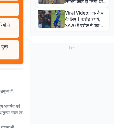
लगभग काट ही लिया था,
न्यूजीलैंड सीरीज से पहले
Viral Video: एक कैच
बाल-बाल बचे
के लिए 1 करोड़ रुपये,
ों में
SA20 में दर्शक ने पकड़ा
एक हाथ से गजब का कैच
-पुत्र
विज्ञापन
अनुभव हैं.
हुए आकर्षक एवं
 अनुरूप सरल एवं
री योजनाओं,