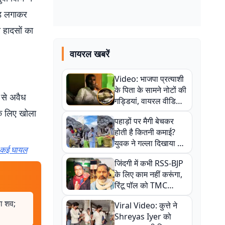
ौड़ लगाकर
 हादसों का
वायरल खबरें
Video: भाजपा प्रत्याशी
के पिता के सामने नोटों की
न से अवैध
गड्डियां, वायरल वीडियो
से राजनीति में उबाल,
के लिए खोला
पहाड़ों पर मैगी बेचकर
अजित महतो बोले- TMC
होती है कितनी कमाई?
की गंदी चाल
युवक ने गल्ला दिखाया तो
, कई घायल
नौकरी वालों के खड़े हो गए
जिंदगी में कभी RSS-BJP
कान
के लिए काम नहीं करूंगा,
रिंटू पॉल को TMC
ऑफिस में ले जाकर पीटा,
ा शव;
Viral Video: कुत्ते ने
Video वायरल
Shreyas Iyer को