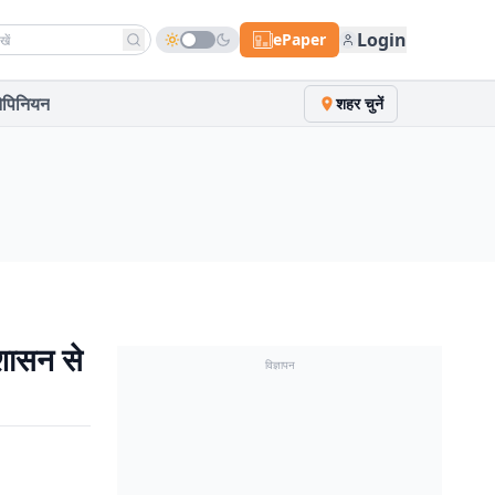
h news
Login
ePaper
पिनियन
शहर चुनें
रशासन से
विज्ञापन