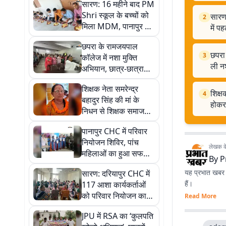
सारण: 16 महीने बाद PM
Shri स्कूल के बच्चों को
सारण
2
मिला MDM, पानापुर के
में प
सतजोड़ा विद्यालय में
छपरा के रामजयपाल
पहली बार शुरू हुआ
छपरा 
3
कॉलेज में नशा मुक्ति
मध्याह्न भोजन
ली नश
अभियान, छात्र-छात्राओं
समेत शिक्षकों व
शिक्षक नेता समरेन्द्र
कर्मचारियों ने ली नशे से
शिक्ष
4
बहादुर सिंह की मां के
दूर रहने की शपथ
होकर 
निधन से शिक्षक समाज
मर्माहत, अंतिम यात्रा में
पानापुर CHC में परिवार
शामिल होकर दी
नियोजन शिविर, पांच
श्रद्धांजलि
लेखक के 
महिलाओं का हुआ सफल
By
P
बंध्याकरण; लाभार्थियों को
यह प्रभात खबर क
सारण: दरियापुर CHC में
मिलेगी 2 हजार रुपये की
हैं।
117 आशा कार्यकर्ताओं
प्रोत्साहन राशि
को परिवार नियोजन का
Read More
प्रशिक्षण, गांव-गांव
JPU में RSA का ‘कुलपति
जागरूकता बढ़ाने की