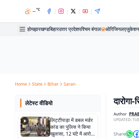
°C
|
|
|
|
--
होम
झारखण्ड
बिहार
उत्तर प्रदेश
पश्चिम बंगाल
ओरिजिनल
एजुकेशन
Home
State
Bihar
Saran
दारोगा-स
लेटेस्ट वीडियो
Author
PRAB
लिट्टीपाड़ा में डबल मर्डर
UPDATED:
TUE
कांड का पुलिस ने किया
खुलासा, 12 घंटे में आरोपी
Share