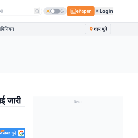
h news
Login
ePaper
पिनियन
शहर चुनें
वाई जारी
विज्ञापन