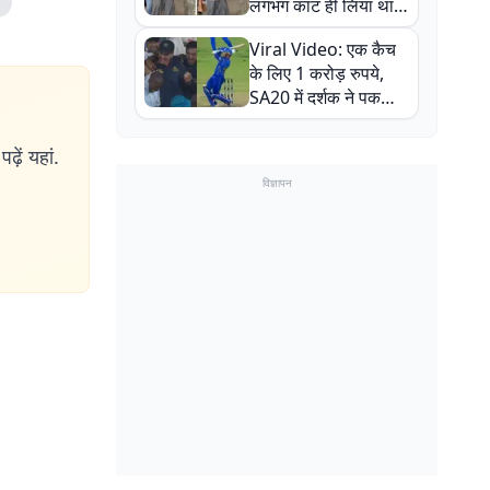
लगभग काट ही लिया था,
न्यूजीलैंड सीरीज से पहले
Viral Video: एक कैच
बाल-बाल बचे
के लिए 1 करोड़ रुपये,
SA20 में दर्शक ने पकड़ा
एक हाथ से गजब का कैच
ढ़ें यहां.
विज्ञापन