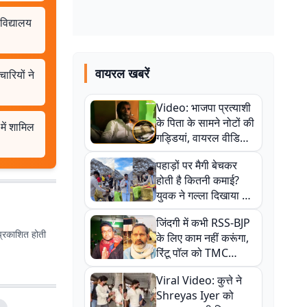
विद्यालय
वायरल खबरें
ारियों ने
Video: भाजपा प्रत्याशी
के पिता के सामने नोटों की
में शामिल
गड्डियां, वायरल वीडियो
से राजनीति में उबाल,
पहाड़ों पर मैगी बेचकर
अजित महतो बोले- TMC
होती है कितनी कमाई?
की गंदी चाल
युवक ने गल्ला दिखाया तो
नौकरी वालों के खड़े हो गए
जिंदगी में कभी RSS-BJP
कान
प्रकाशित होती
के लिए काम नहीं करूंगा,
रिंटू पॉल को TMC
ऑफिस में ले जाकर पीटा,
Viral Video: कुत्ते ने
Video वायरल
Shreyas Iyer को