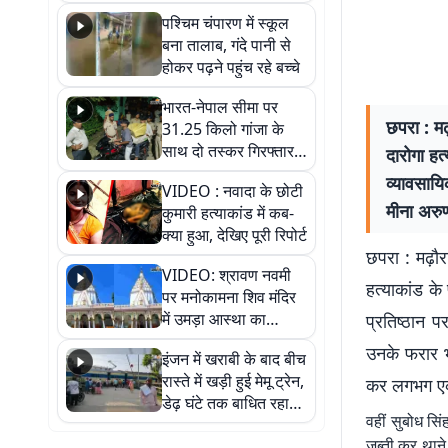
गिरफ्तार
पश्चिम चंपारण में स्कूल
बना तालाब, गंदे पानी से
होकर पढ़ने पहुंच रहे बच्चे
भारत-नेपाल सीमा पर
छपरा : मढ़
31.25 किलो गांजा के
साथ दो तस्कर गिरफ्तार,
दारोगा हत
नेपाली नंबर की बाइक
व्यावसायि
VIDEO : नवादा के छोटी
जब्त
मीना अरु
कुमारी हत्याकांड में कब-
क्या हुआ, देखिए पूरी रिपोर्ट
छपरा : मढ़ौरा
VIDEO: श्रावण नवमी
हत्याकांड क
पर मनोकामना शिव मंदिर
में उमड़ा आस्था का
प्रतिष्ठान 
सैलाब, हर-हर महादेव के
उनके फरार भत
इंजन में खराबी के बाद बीच
जयघोष से गूंजा परिसर
रास्ते में खड़ी हुई मेमू ट्रेन,
कर लगभग एक 
डेढ़ घंटे तक बाधित रहा
वहीं सुबोध सिं
आवागमन
जब्ती कर थाने