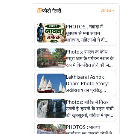
फोटो गैलरी
और देखें
PHOTOS : नवादा में
धूमधाम से मना सावन
महोत्सव, महिलाओं ने दी
सांस्कृतिक प्रस्तुतियां
Photos: सारण के कोंध
मथुरा धाम के पर्यटन स्थल के
रूप में विकसित होने की जगी
आस, 9 तस्वीरों में देखें पूरी
Lakhisarai Ashok
कहानी
Dham Photo Story:
लखीसराय का प्रसिद्ध
अशोक धाम—आस्था,
Photos: बारिश में निखर
श्रृंगार, अनुष्ठान और
उठती है 'झरनों के शहर' रांची
अलौकिक संध्या आरती के
की खूबसूरती, वीकेंड में घूम
विहंगम दृश्य
आएं ये 5 वादियां
PHOTOS : भाजपा
कार्यालय का सैकड़ों लोगों ने