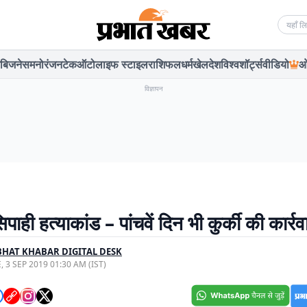
Searc
बिजनेस
मनोरंजन
टेक
ऑटो
लाइफ स्टाइल
राशिफल
धर्म
खेल
देश
विश्व
शॉर्ट्स
वीडियो
ओ
विज्ञापन
िपाही हत्याकांड – पांचवें दिन भी कुर्की की कार्र
HAT KHABAR DIGITAL DESK
, 3 SEP 2019 01:30 AM (IST)