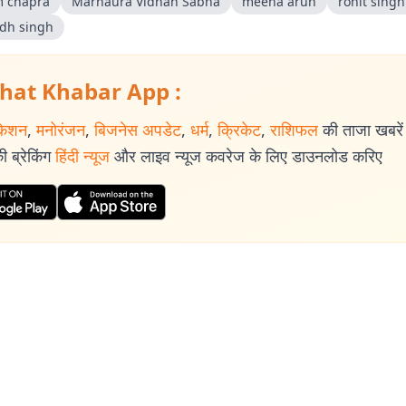
 chapra
Marhaura Vidhan Sabha
meena arun
rohit singh
dh singh
hat Khabar App :
केशन
,
मनोरंजन
,
बिजनेस अपडेट
,
धर्म
,
क्रिकेट
,
राशिफल
की ताजा खबरें प
 ब्रेकिंग
हिंदी न्यूज
और लाइव न्यूज कवरेज के लिए डाउनलोड करिए