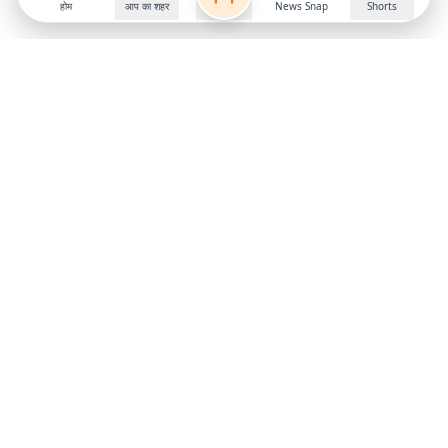
होम
आप का शहर
News Snap
Shorts
Follow us on
X
Download Mobile App
State
›
Jharkhand
›
Hindi News
Gumla News
Bihar News
Dumka News
Delhi News
Ranchi News
Odisha News
Bokaro News