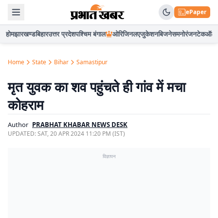
ePaper
होम
झारखण्ड
बिहार
उत्तर प्रदेश
पश्चिम बंगाल
ओरिजिनल
एजुकेशन
बिजनेस
मनोरंजन
टेक
ऑटो
Home
State
Bihar
Samastipur
मृत युवक का शव पहुंचते ही गांव में मचा
कोहराम
Author
PRABHAT KHABAR NEWS DESK
UPDATED:
SAT, 20 APR 2024 11:20 PM (IST)
विज्ञापन