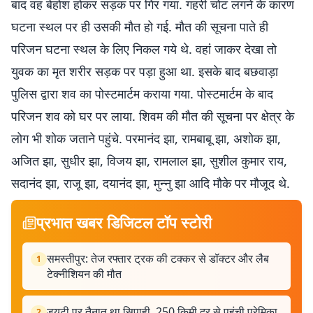
बाद वह बेहोश होकर सड़क पर गिर गया. गहरी चोट लगने के कारण
घटना स्थल पर ही उसकी मौत हो गई. मौत की सूचना पाते ही
परिजन घटना स्थल के लिए निकल गये थे. वहां जाकर देखा तो
युवक का मृत शरीर सड़क पर पड़ा हुआ था. इसके बाद बछवाड़ा
पुलिस द्वारा शव का पोस्टमार्टम कराया गया. पोस्टमार्टम के बाद
परिजन शव को घर पर लाया. शिवम की मौत की सूचना पर क्षेत्र के
लोग भी शोक जताने पहुंचे. परमानंद झा, रामबाबू झा, अशोक झा,
अजित झा, सुधीर झा, विजय झा, रामलाल झा, सुशील कुमार राय,
सदानंद झा, राजू झा, दयानंद झा, मुन्नु झा आदि मौके पर मौजूद थे.
प्रभात खबर डिजिटल टॉप स्टोरी
समस्तीपुर: तेज रफ्तार ट्रक की टक्कर से डॉक्टर और लैब
1
टेक्नीशियन की मौत
ड्यूटी पर तैनात था सिपाही, 250 किमी दूर से पहुंची प्रेमिका,
2