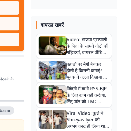
वायरल खबरें
Video: भाजपा प्रत्याशी
के पिता के सामने नोटों की
गड्डियां, वायरल वीडियो
से राजनीति में उबाल,
पहाड़ों पर मैगी बेचकर
अजित महतो बोले- TMC
होती है कितनी कमाई?
की गंदी चाल
युवक ने गल्ला दिखाया तो
ेटवर्क के
नौकरी वालों के खड़े हो गए
जिंदगी में कभी RSS-BJP
कान
के लिए काम नहीं करूंगा,
रिंटू पॉल को TMC
ऑफिस में ले जाकर पीटा,
 bazar
Viral Video: कुत्ते ने
Video वायरल
Shreyas Iyer को
लगभग काट ही लिया था,