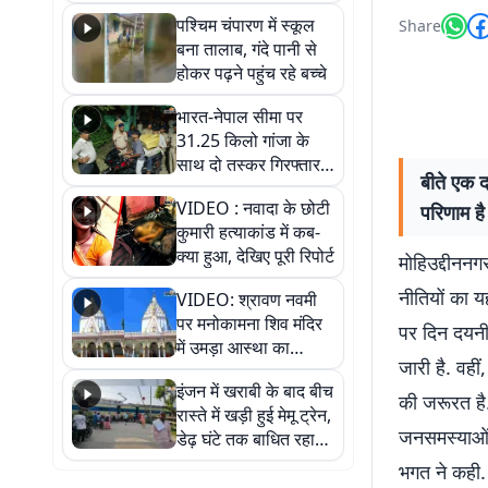
गिरफ्तार
पश्चिम चंपारण में स्कूल
Share
बना तालाब, गंदे पानी से
होकर पढ़ने पहुंच रहे बच्चे
भारत-नेपाल सीमा पर
31.25 किलो गांजा के
साथ दो तस्कर गिरफ्तार,
बीते एक 
नेपाली नंबर की बाइक
VIDEO : नवादा के छोटी
परिणाम है
जब्त
कुमारी हत्याकांड में कब-
क्या हुआ, देखिए पूरी रिपोर्ट
मोहिउद्दीनन
नीतियों का य
VIDEO: श्रावण नवमी
पर मनोकामना शिव मंदिर
पर दिन दयनी
में उमड़ा आस्था का
जारी है. वही
सैलाब, हर-हर महादेव के
इंजन में खराबी के बाद बीच
जयघोष से गूंजा परिसर
की जरूरत है.
रास्ते में खड़ी हुई मेमू ट्रेन,
जनसमस्याओं क
डेढ़ घंटे तक बाधित रहा
आवागमन
भगत ने कही. 