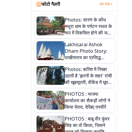
फोटो गैलरी
और देखें
Photos: सारण के कोंध
मथुरा धाम के पर्यटन स्थल के
रूप में विकसित होने की जगी
आस, 9 तस्वीरों में देखें पूरी
Lakhisarai Ashok
कहानी
Dham Photo Story:
लखीसराय का प्रसिद्ध
अशोक धाम—आस्था,
Photos: बारिश में निखर
श्रृंगार, अनुष्ठान और
उठती है 'झरनों के शहर' रांची
अलौकिक संध्या आरती के
की खूबसूरती, वीकेंड में घूम
विहंगम दृश्य
आएं ये 5 वादियां
PHOTOS : भाजपा
कार्यालय का सैकड़ों लोगों ने
किया घेराव, देखिए तस्वीरें
PHOTOS : बाबू वीर कुंवर
सिंह का वो किला, जिसने
भारत को दिखाया क्रांति का