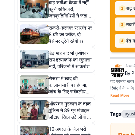
बाढ़ समीक्षा बैठक में नहीं
बाढ़ 
पहुंचे अधिकारी,
2
जनप्रतिनिधियों ने जताई
नाराजगी
सकरी–
3
सकरी–हरनगर रेलखंड पर
8 घंटे का ब्लॉक, दो
डेढ़ 
पैसेंजर ट्रेनें रहेंगी रद्द
4
डेढ़ माह बाद भी कुशेश्वर
राय हत्याकांड का खुलासा
नहीं, परिजनों में आक्रोश
लेखक के 
By
P
रोसड़ा में खाद की
यह प्रभात खबर क
कालाबाजारी पर हंगामा,
रिपोर्ट्स के जरि
जांच के लिए सर्वदलीय
Read More
कमेटी गठित
ऑपरेशन मुस्कान के तहत
पुलिस ने 89 गुम मोबाइल
Tags
ayus
लौटाए, खिल उठे लोगों के
चेहरे
10 अगस्त के जेल भरो