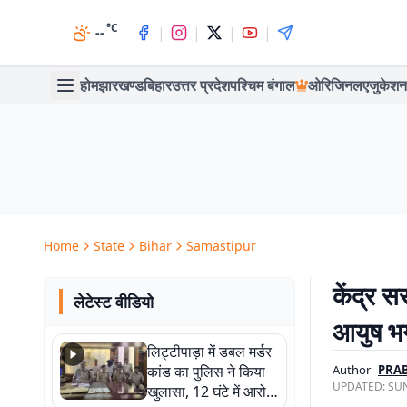
°C
|
|
|
|
--
होम
झारखण्ड
बिहार
उत्तर प्रदेश
पश्चिम बंगाल
ओरिजिनल
एजुकेशन
Home
State
Bihar
Samastipur
केंद्र 
लेटेस्ट वीडियो
आयुष भ
लिट्टीपाड़ा में डबल मर्डर
कांड का पुलिस ने किया
Author
PRA
UPDATED:
SUN
खुलासा, 12 घंटे में आरोपी