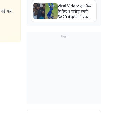
न्यूजीलैंड सीरीज से पहले
Viral Video: एक कैच
बाल-बाल बचे
ढ़ें यहां.
के लिए 1 करोड़ रुपये,
SA20 में दर्शक ने पकड़ा
एक हाथ से गजब का कैच
विज्ञापन