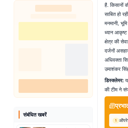
है. किसानों
साबित हो रही 
मनमानी, भूमि
ध्यान आकृष्ट
क्षेत्र की स
दर्जनों असह
अधिवक्ता सि
उमाशंकर सिं
डिस्क्लेमर:
यह
की टीम ने सं
प्रभा
संबंधित खबरें
ऑपरेश
1