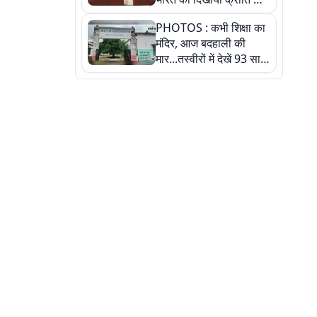
रास्ता: तस्वीरों में देखिए
PHOTOS : कभी शिक्षा का
मंदिर, आज बदहाली की
मार...तस्वीरों में देखें 93 साल
पुराने इस हाई स्कूल की
हकीकत