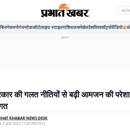
Searc
बिजनेस
मनोरंजन
टेक
ऑटो
लाइफ स्टाइल
राशिफल
धर्म
खेल
देश
विश्व
शॉर्ट्स
वीडियो
ओ
विज्ञापन
सरकार की गलत नीतियों से बढ़ी आमजन की परेशा
गत
BHAT KHABAR NEWS DESK
, 5 JAN 2025 11:45 PM (IST)