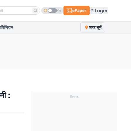
h news
Login
ePaper
पिनियन
शहर चुनें
नी :
विज्ञापन