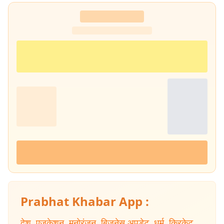
Prabhat Khabar App :
देश
,
एजुकेशन
,
मनोरंजन
,
बिजनेस अपडेट
,
धर्म
,
क्रिकेट
,