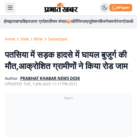
ePaper
होम
झारखण्ड
बिहार
उत्तर प्रदेश
पश्चिम बंगाल
ओरिजिनल
एजुकेशन
बिजनेस
मनोरंजन
टेक
ऑटो
Home
State
Bihar
Samastipur
पतसिया में सड़क हादसे में घायल बुजुर्ग की
मौत,आक्रोशित ग्रामीणों ने किया रोड जाम
Author
PRABHAT KHABAR NEWS DESK
UPDATED:
TUE, 7 JAN 2025 11:17 PM (IST)
विज्ञापन