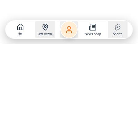
होम
आप का शहर
News Snap
Shorts
Follow us on
X
Download Mobile App
State
›
Jharkhand
›