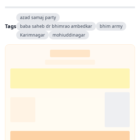
azad samaj party
Tags
baba saheb dr bhimrao ambedkar
bhim army
Karimnagar
mohiuddinagar