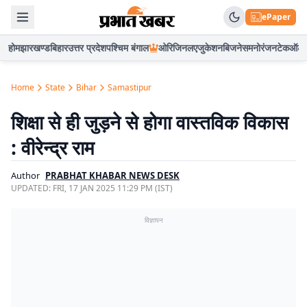
ePaper
होम
झारखण्ड
बिहार
उत्तर प्रदेश
पश्चिम बंगाल
ओरिजिनल
एजुकेशन
बिजनेस
मनोरंजन
टेक
ऑटो
Home
State
Bihar
Samastipur
शिक्षा से ही जुड़ने से होगा वास्तविक विकास
: वीरेन्द्र राम
Author
PRABHAT KHABAR NEWS DESK
UPDATED:
FRI, 17 JAN 2025 11:29 PM (IST)
विज्ञापन