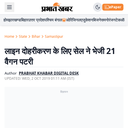
ePaper
होम
झारखण्ड
बिहार
उत्तर प्रदेश
पश्चिम बंगाल
ओरिजिनल
एजुकेशन
बिजनेस
मनोरंजन
टेक
ऑटो
Home
State
Bihar
Samastipur
लाइन दोहरीकरण के लिए सेल ने भेजी 21
वैगन पटरी
Author
PRABHAT KHABAR DIGITAL DESK
UPDATED:
WED, 2 OCT 2019 01:11 AM (IST)
विज्ञापन