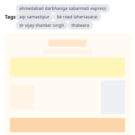
ahmedabad darbhanga sabarmati express
Tags
aqi samastipur
bk road laheriasarai
dr vijay shankar singh
thalwara