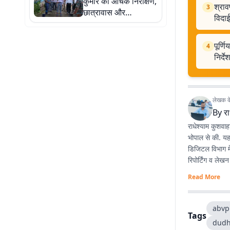
कुमार का औचक निरीक्षण,
श्राव
3
छात्रावास और
विदाई
अनुमंडलीय अस्पताल में
मिली कई कमियां,
पूर्ण
अधिकारियों को सख्त
4
निर्देश
निर्देश
लेखक के 
By
रा
राधेश्याम कुशवाह
भोपाल से की. यहा
डिजिटल विभाग में
रिपोर्टिंग व लेखन 
Read More
abvp
Tags
dudhi