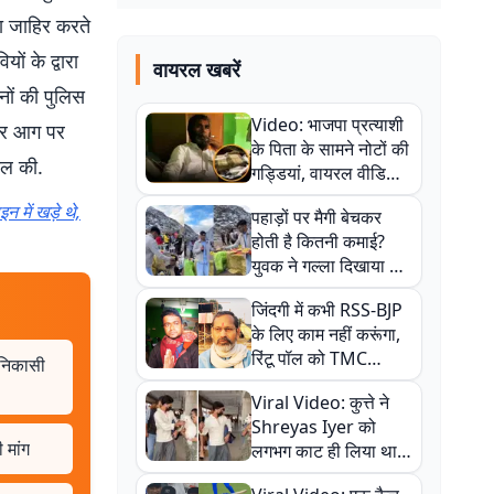
ा जाहिर करते
ों के द्वारा
वायरल खबरें
ों की पुलिस
Video: भाजपा प्रत्याशी
चकर आग पर
के पिता के सामने नोटों की
ाल की.
गड्डियां, वायरल वीडियो
से राजनीति में उबाल,
न में खड़े थे,
पहाड़ों पर मैगी बेचकर
अजित महतो बोले- TMC
होती है कितनी कमाई?
की गंदी चाल
युवक ने गल्ला दिखाया तो
नौकरी वालों के खड़े हो गए
जिंदगी में कभी RSS-BJP
कान
के लिए काम नहीं करूंगा,
रिंटू पॉल को TMC
 निकासी
ऑफिस में ले जाकर पीटा,
Viral Video: कुत्ते ने
Video वायरल
Shreyas Iyer को
 मांग
लगभग काट ही लिया था,
न्यूजीलैंड सीरीज से पहले