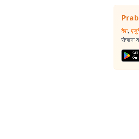
Prab
देश
,
एजु
रोजाना की