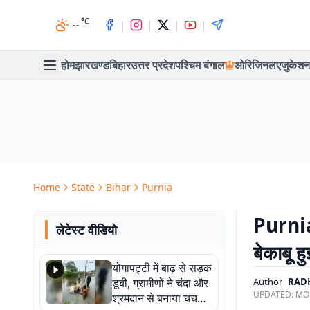
°C
|
|
|
|
--
होम
झारखण्ड
बिहार
उत्तर प्रदेश
पश्चिम बंगाल
ओरिजिनल
एजुकेशन
Home
State
Bihar
Purnia
Purnia 
लेटेस्ट वीडियो
बेकाबू 
योगापट्टी में बाढ़ से सड़क
डूबी, ग्रामीणों ने चंदा और
Author
RAD
UPDATED:
MON
श्रमदान से बनाया चचरी