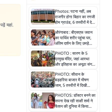
Photos: पटना नहीं, अब
राजगीर होगा बिहार का रणजी
होम ग्राउंड, 6 तस्वीरों में देखें
ढ़ें यहां.
नए स्टेडियम की पूरी कहानी
औरंगाबाद : बीएसएफ जवान
का पार्थिव शरीर पहुंचा घर,
अंतिम दर्शन के लिए उमड़े
लोग
PHOTO : सारण के 5
प्रमुख मंदिर, जहां आस्था
और इतिहास का अनूठा संगम,
तस्वीरों में जानिए
PHOTO: सीवान के
बड़हरिया बाजार में भीषण
जाम, 5 तस्वीरों में दिखी
अव्यवस्था
PHOTOS: डॉक्टर बनने का
सपना देख रही साक्षी शर्मा ने
फैशन की दुनिया में किया
कमाल,जानिए बेगूसराय की