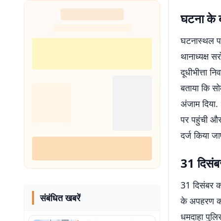
शुरू
घटना के ब
घटनास्थल पर
थानाध्यक्ष स
दूधीभीत्ता न
बताया कि सो
अंजाम दिया. 
पर पहुंची और
दर्ज किया जा
31 दिसंब
31 दिसंबर को
संबंधित खबरें
के अपहरण का
धमदाहा पुलि