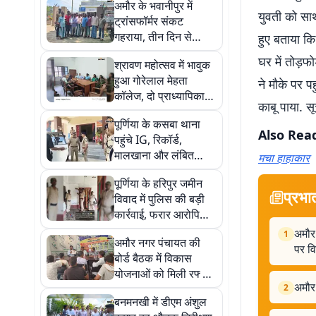
अमौर के भवानीपुर में
युवती को सा
ट्रांसफॉर्मर संकट
गहराया, तीन दिन से
हुए बताया कि 
बिजली बंद, क्षमता बढ़ाने
घर में तोड़फ
श्रावण महोत्सव में भावुक
की मांग
हुआ गोरेलाल मेहता
ने मौके पर प
कॉलेज, दो प्राध्यापिकाओं
काबू पाया. 
को सम्मान के साथ दी
पूर्णिया के कसबा थाना
विदाई
Also Rea
पहुंचे IG, रिकॉर्ड,
मालखाना और लंबित
मचा हाहाकार
मामलों की समीक्षा कर दिए
पूर्णिया के हरिपुर जमीन
सख्त निर्देश
प्रभा
विवाद में पुलिस की बड़ी
कार्रवाई, फरार आरोपियों
के घर पर चिपकाया
अमौर
1
अमौर नगर पंचायत की
इश्तेहार
पर व
बोर्ड बैठक में विकास
योजनाओं को मिली रफ्तार,
अमौर 
सड़क और जल निकासी
2
बनमनखी में डीएम अंशुल
पर विशेष जोर