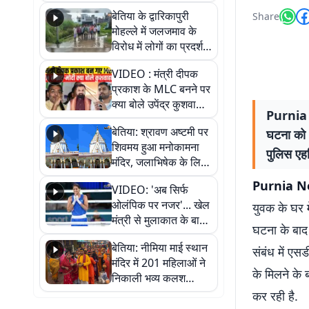
पुल
बेतिया के द्वारिकापुरी
Share
मोहल्ले में जलजमाव के
विरोध में लोगों का प्रदर्शन,
स्थायी समाधान की मांग
VIDEO : मंत्री दीपक
प्रकाश के MLC बनने पर
क्या बोले उपेंद्र कुशवाहा,
Purnia N
सुनिए
बेतिया: श्रावण अष्टमी पर
घटना को अ
शिवमय हुआ मनोकामना
पुलिस एहत
मंदिर, जलाभिषेक के लिए
लगी लंबी कतारें
Purnia 
VIDEO: 'अब सिर्फ
ओलंपिक पर नजर'... खेल
युवक के घर म
मंत्री से मुलाकात के बाद
घटना के बाद 
जैसमीन लंबोरिया का बड़ा
बेतिया: नीमिया माई स्थान
बयान
संबंध में एस
मंदिर में 201 महिलाओं ने
के मिलने के 
निकाली भव्य कलश
शोभायात्रा, शिवलिंग
कर रही है.
प्राण-प्रतिष्ठा महोत्सव