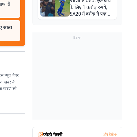
Viral Video: एक कैच
बाल-बाल बचे
साथ दी
के लिए 1 करोड़ रुपये,
SA20 में दर्शक ने पकड़ा
एक हाथ से गजब का कैच
िए सख्त
विज्ञापन
ेस न्यूज पेपर
भात खबर के
मक खबरों की
फोटो गैलरी
और देखें