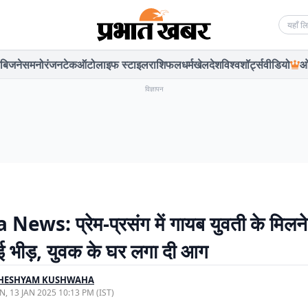
Searc
बिजनेस
मनोरंजन
टेक
ऑटो
लाइफ स्टाइल
राशिफल
धर्म
खेल
देश
विश्व
शॉर्ट्स
वीडियो
ओ
विज्ञापन
News: प्रेम-प्रसंग में गायब युवती के मिलने
हुई भीड़, युवक के घर लगा दी आग
HESHYAM KUSHWAHA
, 13 JAN 2025 10:13 PM (IST)