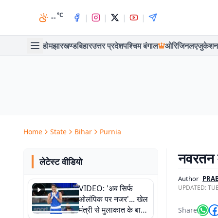
°C
|
|
|
|
--
होम
झारखण्ड
बिहार
उत्तर प्रदेश
पश्चिम बंगाल
ओरिजिनल
एजुकेशन
Home
State
Bihar
Purnia
नवरतन म
लेटेस्ट वीडियो
Author
PRA
VIDEO: 'अब सिर्फ
UPDATED:
TUE
ओलंपिक पर नजर'... खेल
मंत्री से मुलाकात के बाद
Share