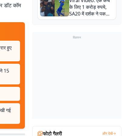
Viral Video: एक कैच
बाल-बाल बचे
बर डॉट कॉम
के लिए 1 करोड़ रुपये,
SA20 में दर्शक ने पकड़ा
एक हाथ से गजब का कैच
विज्ञापन
रार हुए
 ने 15
परखी गई
फोटो गैलरी
और देखें