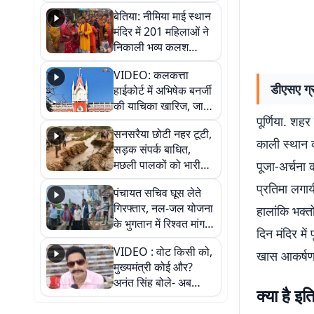
जैसमीन लंबोरिया का बड़ा
बेतिया: नीमिया माई स्थान
बयान
मंदिर में 201 महिलाओं ने
निकाली भव्य कलश
शोभायात्रा, शिवलिंग
VIDEO: कलकत्ता
प्राण-प्रतिष्ठा महोत्सव
डीएसए ग्
हाईकोर्ट में अभिषेक बनर्जी
शुरू
की याचिका खारिज, जानें
पूर्णिया. शह
क्या है पूरा मामला
सनसरैया छोटी नहर टूटी,
काली स्थान 
सड़क संपर्क बाधित,
मछली पालकों को भारी
पूजा-अर्चना 
नुकसान
प्रतिमा लगाय
पंचायत सचिव घूस लेते
गिरफ्तार, नल-जल योजना
हालांकि भक्त
के भुगतान में रिश्वत मांगना
दिन मंदिर मे
पड़ा भारी
VIDEO : वोट किसी को,
खास आकर्षण 
मुख्यमंत्री कोई और?
अनंत सिंह बोले- अब
क्या है इ
जनता हर चुनाव में देगी
जवाब