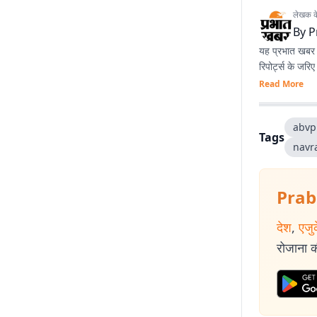
लेखक के 
By
P
यह प्रभात खबर क
रिपोर्ट्स के जरि
Read More
abvp
Tags
navr
Prab
देश
,
एजु
रोजाना की