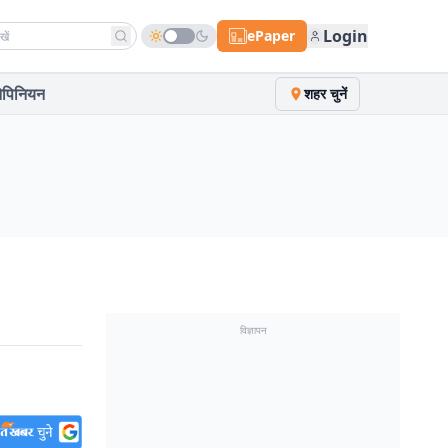
h news
Login
ePaper
पिनियन
शहर चुनें
विज्ञापन