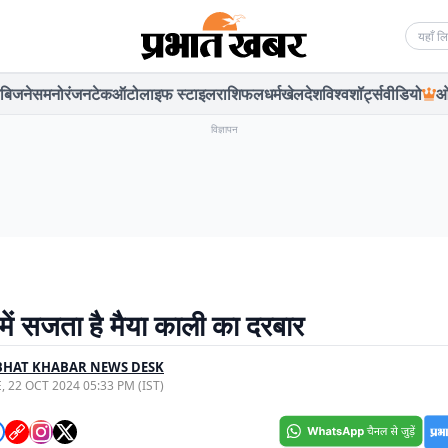
Searc
बिजनेस
मनोरंजन
टेक
ऑटो
लाइफ स्टाइल
राशिफल
धर्म
खेल
देश
विश्व
शॉर्ट्स
वीडियो
ओ
विज्ञापन
ें सजता है मैया काली का दरबार
BHAT KHABAR NEWS DESK
, 22 OCT 2024 05:33 PM (IST)