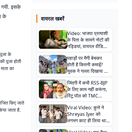
ी गयी. इसके
ा के
वायरल खबरें
Video: भाजपा प्रत्याशी
के पिता के सामने नोटों की
गड्डियां, वायरल वीडियो
से राजनीति में उबाल,
पूजा के
पहाड़ों पर मैगी बेचकर
अजित महतो बोले- TMC
ी की पूजा होती
होती है कितनी कमाई?
की गंदी चाल
. माता का
युवक ने गल्ला दिखाया तो
नौकरी वालों के खड़े हो गए
जिंदगी में कभी RSS-BJP
कान
के लिए काम नहीं करूंगा,
रिंटू पॉल को TMC
ऑफिस में ले जाकर पीटा,
योजित किए जाते
Viral Video: कुत्ते ने
Video वायरल
किया जाता है.
Shreyas Iyer को
लगभग काट ही लिया था,
न्यूजीलैंड सीरीज से पहले