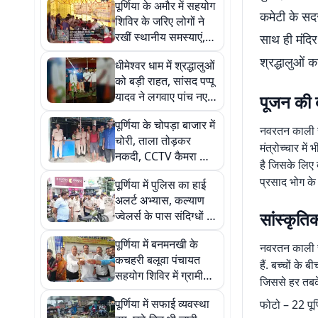
पूर्णिया के अमौर में सहयोग
कमेटी के सदस
शिविर के जरिए लोगों ने
रखीं स्थानीय समस्याएं,
साथ ही मंदिर
नगर पंचायत ने 15 दिनों में
श्रद्धालुओं 
धीमेश्वर धाम में श्रद्धालुओं
समाधान का दिया भरोसा
को बड़ी राहत, सांसद पप्पू
यादव ने लगवाए पांच नए
पूजन की ब
चापाकल
पूर्णिया के चोपड़ा बाजार में
नवरतन काली स्
चोरी, ताला तोड़कर
मंत्रोच्चार में
नकदी, CCTV कैमरा और
है जिसके लिए ब
LCD लेकर फरार हुए चोर
प्रसाद भोग के
पूर्णिया में पुलिस का हाई
अलर्ट अभ्यास, कल्याण
सांस्कृतिक
ज्वेलर्स के पास संदिग्धों का
पीछा कर परखी गई क्विक
पूर्णिया में बनमनखी के
एक्शन टीम की तैयारी
नवरतन काली स्
कचहरी बलूवा पंचायत
हैं. बच्चों के
सहयोग शिविर में ग्रामीणों
जिससे हर तबके
की भीड़, पेंशन और बिजली
पूर्णिया में सफाई व्यवस्था
फोटो – 22 पूर
के कई मामलों का तुरंत