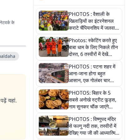
PHOTOS : वैशाली के
खिलाड़ियों का इंटरनेशनल
ेटवर्क के
कराटे चैंपियनशिप में जलवा,
जीते 9 पदक, पांच तस्वीर से
Photos: स्केटिंग करते हुए
देखिए पूरा खेल
बाबा धाम के लिए निकले तीन
दोस्त, 6 तस्वीरों में देखें
aldaha
आस्था और जुनून की कहानी
PHOTOS : पटना शहर में
आना-जाना होगा बहुत
आसान, एक गोलंबर चार
फ्लाईओवर को जोड़ेगा
PHOTOS: बिहार के 5
सबसे अनोखे स्ट्रीट फूड्स,
ढ़ें यहां.
नाम सुनकर चौंक जाएंगे
लेकिन स्वाद ऐसा कि बार-बार
PHOTOS : विष्णुपद मंदिर
खाने का करेगा मन
से फल्गु नदी तक, तस्वीरों में
देखिए गया जी की आध्यात्मिक
पहचान