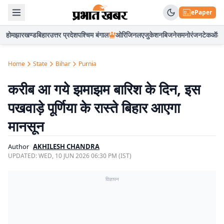
ePaper
होम
झारखण्ड
बिहार
उत्तर प्रदेश
पश्चिम बंगाल
ओरिजिनल
एजुकेशन
बिजनेस
मनोरंजन
टेक
ऑटो
Home
State
Bihar
Purnia
करीब आ गये झमाझम बारिश के दिन, इस
पखवाड़े पूर्णिया के रास्ते बिहार आएगा
मानसून
Author
AKHILESH CHANDRA
UPDATED:
WED, 10 JUN 2026 06:30 PM (IST)
विज्ञापन