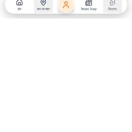
होम
आप का शहर
News Snap
Shorts
Follow us on
X
Download Mobile App
State
›
Jharkhand
›
Hindi News
Gumla News
Bihar News
Dumka News
Delhi News
Ranchi News