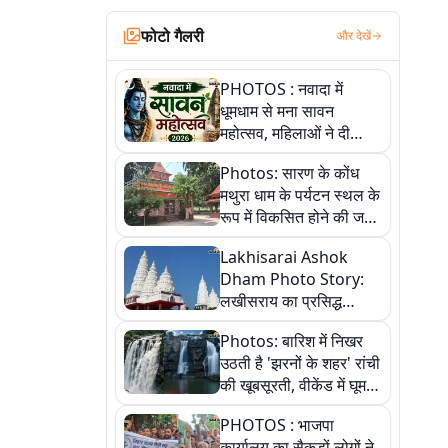
फोटो गैलरी
और देखें
PHOTOS : नवादा में
धूमधाम से मना सावन
महोत्सव, महिलाओं ने दी
सांस्कृतिक प्रस्तुतियां
Photos: सारण के कोंध
मथुरा धाम के पर्यटन स्थल के
रूप में विकसित होने की जगी
आस, 9 तस्वीरों में देखें पूरी
Lakhisarai Ashok
कहानी
Dham Photo Story:
लखीसराय का प्रसिद्ध
अशोक धाम—आस्था,
Photos: बारिश में निखर
श्रृंगार, अनुष्ठान और
उठती है 'झरनों के शहर' रांची
अलौकिक संध्या आरती के
की खूबसूरती, वीकेंड में घूम
विहंगम दृश्य
आएं ये 5 वादियां
PHOTOS : भाजपा
कार्यालय का सैकड़ों लोगों ने