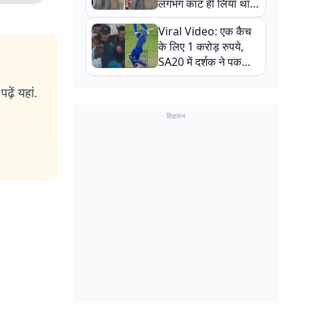
लगभग काट ही लिया था,
न्यूजीलैंड सीरीज से पहले
Viral Video: एक कैच
बाल-बाल बचे
के लिए 1 करोड़ रुपये,
SA20 में दर्शक ने पकड़ा
एक हाथ से गजब का कैच
ढ़ें यहां.
विज्ञापन