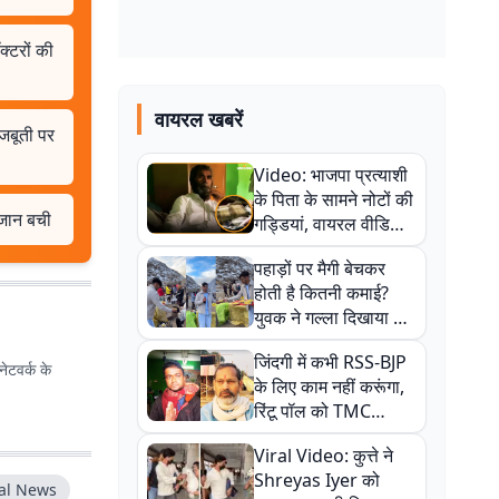
क्टरों की
वायरल खबरें
जबूती पर
Video: भाजपा प्रत्याशी
के पिता के सामने नोटों की
 जान बची
गड्डियां, वायरल वीडियो
से राजनीति में उबाल,
पहाड़ों पर मैगी बेचकर
अजित महतो बोले- TMC
होती है कितनी कमाई?
की गंदी चाल
युवक ने गल्ला दिखाया तो
नौकरी वालों के खड़े हो गए
जिंदगी में कभी RSS-BJP
कान
ेटवर्क के
के लिए काम नहीं करूंगा,
रिंटू पॉल को TMC
ऑफिस में ले जाकर पीटा,
Viral Video: कुत्ते ने
Video वायरल
Shreyas Iyer को
cal News