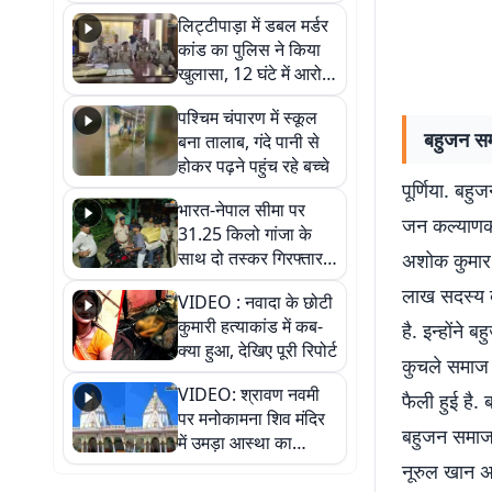
हुआ भव्य श्रृंगार
लिट्टीपाड़ा में डबल मर्डर
कांड का पुलिस ने किया
खुलासा, 12 घंटे में आरोपी
गिरफ्तार
पश्चिम चंपारण में स्कूल
बहुजन समा
बना तालाब, गंदे पानी से
होकर पढ़ने पहुंच रहे बच्चे
पूर्णिया. बहुज
भारत-नेपाल सीमा पर
जन कल्याणकार
31.25 किलो गांजा के
साथ दो तस्कर गिरफ्तार,
अशोक कुमार 
नेपाली नंबर की बाइक
लाख सदस्य बन
VIDEO : नवादा के छोटी
जब्त
कुमारी हत्याकांड में कब-
है. इन्होंने
क्या हुआ, देखिए पूरी रिपोर्ट
कुचले समाज 
VIDEO: श्रावण नवमी
फैली हुई है.
पर मनोकामना शिव मंदिर
बहुजन समाज 
में उमड़ा आस्था का
सैलाब, हर-हर महादेव के
नूरुल खान अ
जयघोष से गूंजा परिसर