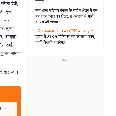
विवाद
गंगिया देवी,
4
सावधान! पश्चिम बंगाल के तटीय क्षेत्र में बन
 की. इस
रहा कम दबाव का क्षेत्र, 8 अगस्त से भारी
शंकर दास,
बारिश की चेतावनी
र, मुन्ना
5
अवैध कोयला खनन पर CISF का प्रहार
:
ास, धमदाहा
मुगमा में 218.9 मीट्रिक टन कोयला जब्त,
जानें कितनी है कीमत
श शर्मा,
त बहुजन समाज
विज्ञापन
बर डॉट कॉम
ापन का