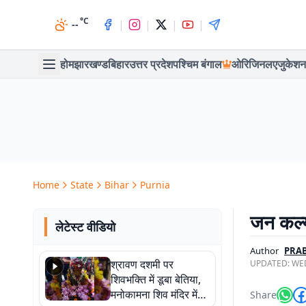
°C
|
|
|
|
--
होम
झारखण्ड
बिहार
उत्तर प्रदेश
पश्चिम बंगाल
ओरिजिनल
एजुकेशन
Home
State
Bihar
Purnia
जन कल्य
लेटेस्ट वीडियो
Author
PRA
श्रावण दशमी पर
UPDATED:
WED
शिवभक्ति में डूबा बेतिया,
मनोकामना शिव मंदिर में
Share