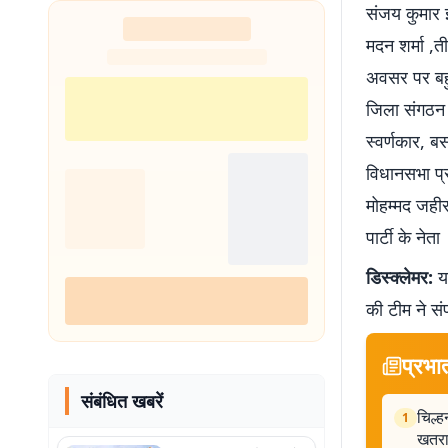
संजय कुमार झा
मदन शर्मा ,ती
अवसर पर बहु
जिला संगठन मं
स्वर्णकार, ब
विधानसभा प्र
मोहम्मद जही
पार्टी के नेता
डिस्क्लेमर:
यह
की टीम ने सं
प्रभा
संबंधित खबरें
चिल्ह
1
खतर