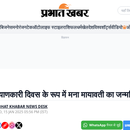
Searc
बिजनेस
मनोरंजन
टेक
ऑटो
लाइफ स्टाइल
राशिफल
धर्म
खेल
देश
विश्व
शॉर्ट्स
वीडियो
ओ
विज्ञापन
ाणकारी दिवस के रूप में मना मायावती का जन्म
BHAT KHABAR NEWS DESK
, 15 JAN 2025 05:56 PM (IST)