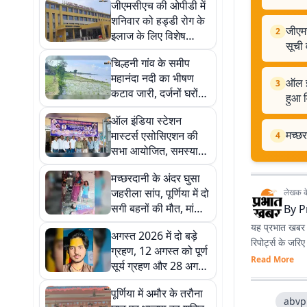
जीएमसीएच की ओपीडी में
शनिवार को हड्डी रोग के
जीएमस
2
इलाज के लिए विशेष
सूची
तैयारी, जानें डॉक्टरों की
चिल्हनी गांव के समीप
सूची व समय
महानंदा नदी का भीषण
ऑल इ
3
कटाव जारी, दर्जनों घरों
हुआ व
पर मंडराया विस्थापन का
ऑल इंडिया स्टेशन
खतरा
मच्छर
मास्टर्स एसोसिएशन की
4
सभा आयोजित, समस्याओं
और संगठन की मजबूती पर
मच्छरदानी के अंदर घुसा
हुआ विचार-विमर्श
जहरीला सांप, पूर्णिया में दो
लेखक के 
सगी बहनों की मौत, मां
By
P
और भाई की जान बची
यह प्रभात खबर क
अगस्त 2026 में दो बड़े
रिपोर्ट्स के जरि
ग्रहण, 12 अगस्त को पूर्ण
Read More
सूर्य ग्रहण और 28 अगस्त
को चंद्र ग्रहण
पूर्णिया में अमौर के तरौना
abvp