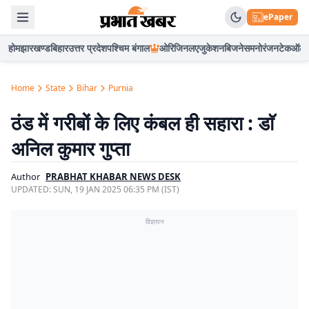
ePaper
होम
झारखण्ड
बिहार
उत्तर प्रदेश
पश्चिम बंगाल
ओरिजिनल
एजुकेशन
बिजनेस
मनोरंजन
टेक
ऑटो
Home
State
Bihar
Purnia
ठंड में गरीबों के लिए कंबल ही सहारा : डाॅ
अनिल कुमार गुप्ता
Author
PRABHAT KHABAR NEWS DESK
UPDATED:
SUN, 19 JAN 2025 06:35 PM (IST)
विज्ञापन