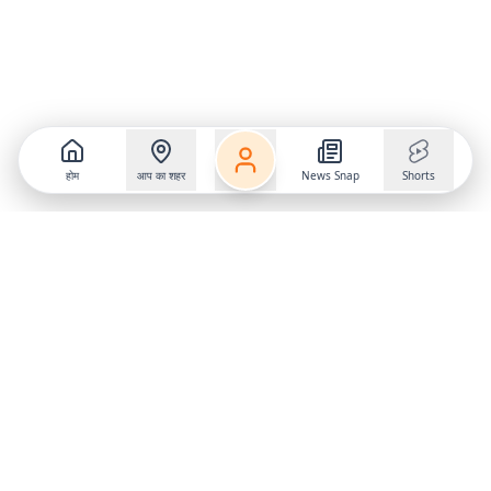
होम
आप का शहर
News Snap
Shorts
Follow us on
X
Download Mobile App