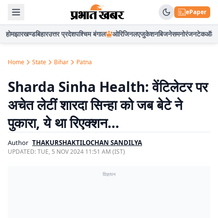
ePaper
होम
झारखण्ड
बिहार
उत्तर प्रदेश
पश्चिम बंगाल
ओरिजिनल
एजुकेशन
बिजनेस
मनोरंजन
टेक
ऑटो
Home
State
Bihar
Patna
Sharda Sinha Health: वेंटिलेटर पर
अचेत लेटीं शारदा सिन्हा को जब बेटे ने
पुकारा, ये था रिएक्शन…
Author
THAKURSHAKTILOCHAN SANDILYA
UPDATED:
TUE, 5 NOV 2024 11:51 AM (IST)
विज्ञापन