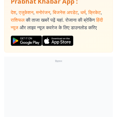
Prabhat Khabar App :
देश
,
एजुकेशन
,
मनोरंजन
,
बिजनेस अपडेट
,
धर्म
,
क्रिकेट
,
राशिफल
की ताजा खबरें पढ़ें यहां. रोजाना की ब्रेकिंग
हिंदी
न्यूज
और लाइव न्यूज कवरेज के लिए डाउनलोड करिए
विज्ञापन