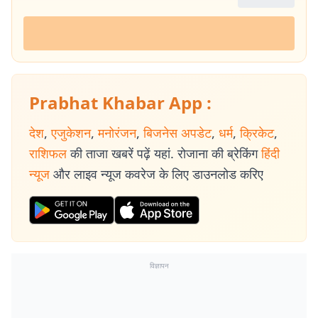
Prabhat Khabar App :
देश
,
एजुकेशन
,
मनोरंजन
,
बिजनेस अपडेट
,
धर्म
,
क्रिकेट
,
राशिफल
की ताजा खबरें पढ़ें यहां. रोजाना की ब्रेकिंग
हिंदी
न्यूज
और लाइव न्यूज कवरेज के लिए डाउनलोड करिए
विज्ञापन