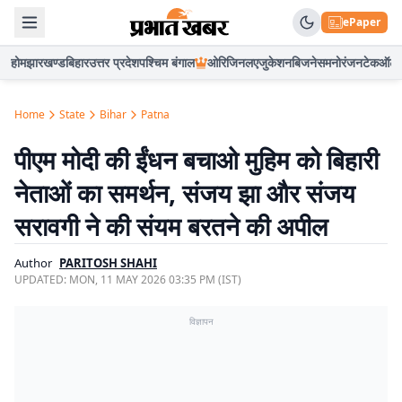
ePaper
होम
झारखण्ड
बिहार
उत्तर प्रदेश
पश्चिम बंगाल
ओरिजिनल
एजुकेशन
बिजनेस
मनोरंजन
टेक
ऑटो
Home
State
Bihar
Patna
पीएम मोदी की ईंधन बचाओ मुहिम को बिहारी
नेताओं का समर्थन, संजय झा और संजय
सरावगी ने की संयम बरतने की अपील
Author
PARITOSH SHAHI
UPDATED:
MON, 11 MAY 2026 03:35 PM (IST)
विज्ञापन