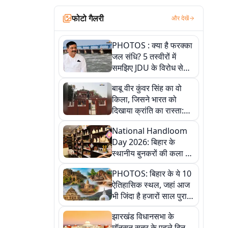
फोटो गैलरी
और देखें
PHOTOS : क्या है फरक्का
जल संधि? 5 तस्वीरों में
समझिए JDU के विरोध से
लेकर बिहार पर असर तक
बाबू वीर कुंवर सिंह का वो
पूरी कहानी
किला, जिसने भारत को
दिखाया क्रांति का रास्ता:
तस्वीरों में देखिए
National Handloom
Day 2026: बिहार के
स्थानीय बुनकरों की कला को
सलाम, तस्वीरों में देखें
PHOTOS: बिहार के ये 10
हस्तकरघा की समृद्ध परंपरा
ऐतिहासिक स्थल, जहां आज
भी जिंदा है हजारों साल पुराना
इतिहास, एक बार जरूर घूमिए
झारखंड विधानसभा के
मॉनसून सत्र के पहले दिन