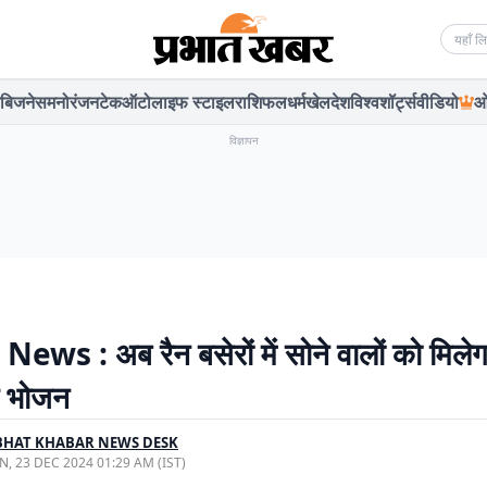
Searc
बिजनेस
मनोरंजन
टेक
ऑटो
लाइफ स्टाइल
राशिफल
धर्म
खेल
देश
विश्व
शॉर्ट्स
वीडियो
ओ
विज्ञापन
ews : अब रैन बसेरों में सोने वालों को मिलेग
क भोजन
BHAT KHABAR NEWS DESK
, 23 DEC 2024 01:29 AM (IST)