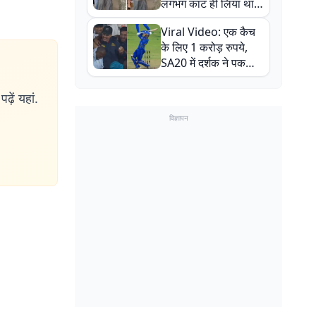
लगभग काट ही लिया था,
न्यूजीलैंड सीरीज से पहले
Viral Video: एक कैच
बाल-बाल बचे
के लिए 1 करोड़ रुपये,
SA20 में दर्शक ने पकड़ा
एक हाथ से गजब का कैच
ढ़ें यहां.
विज्ञापन