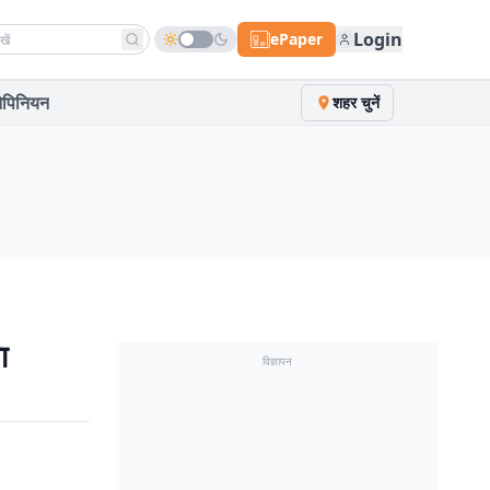
h news
Login
ePaper
पिनियन
शहर चुनें
ा
विज्ञापन