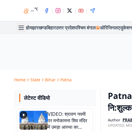
°C
|
|
|
|
--
होम
झारखण्ड
बिहार
उत्तर प्रदेश
पश्चिम बंगाल
ओरिजिनल
एजुकेशन
Home
State
Bihar
Patna
Patna N
लेटेस्ट वीडियो
नि:शुल्
VIDEO: श्रावण नवमी
पर मनोकामना शिव मंदिर
Author
PRA
UPDATED:
MON
में उमड़ा आस्था का