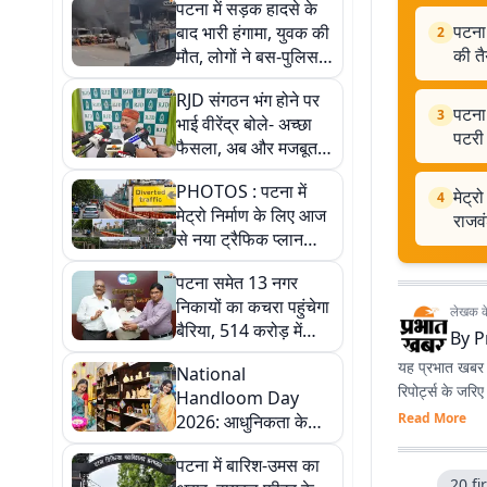
पटना में सड़क हादसे के
पटना 
बाद भारी हंगामा, युवक की
2
की तै
मौत, लोगों ने बस-पुलिस
की गाड़ियां फूंकी
RJD संगठन भंग होने पर
पटना:
3
भाई वीरेंद्र बोले- अच्छा
पटरी
फैसला, अब और मजबूत
होगी पार्टी, आने वाले दिनों
PHOTOS : पटना में
में हमारी सरकार बनेगी
मेट्र
4
मेट्रो निर्माण के लिए आज
राजव
से नया ट्रैफिक प्लान
लागू, फोटो में देखें नया
पटना समेत 13 नगर
रूट और डायवर्जन प्लान
निकायों का कचरा पहुंचेगा
लेखक के 
बैरिया, 514 करोड़ में
By
P
बनेगा वेस्ट टू एनर्जी प्लांट
यह प्रभात खबर क
National
रिपोर्ट्स के जरि
Handloom Day
Read More
2026: आधुनिकता के
धागों से संवर रही बिहार
पटना में बारिश-उमस का
की हथकरघा विरासत,
20 fi