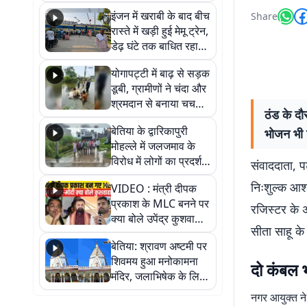
सैलाब, हर-हर महादेव के
इंजन में खराबी के बाद बीच
Share
जयघोष से गूंजा परिसर
रास्ते में खड़ी हुई मेमू ट्रेन,
डेढ़ घंटे तक बाधित रहा
आवागमन
योगापट्टी में बाढ़ से सड़क
डूबी, ग्रामीणों ने चंदा और
श्रमदान से बनाया चचरी
ठंड के दौर
पुल
बेतिया के द्वारिकापुरी
भोजन भी म
मोहल्ले में जलजमाव के
विरोध में लोगों का प्रदर्शन,
संवाददाता, पट
स्थायी समाधान की मांग
निःशुल्क आश्
VIDEO : मंत्री दीपक
प्रकाश के MLC बनने पर
रजिस्टर के अन
क्या बोले उपेंद्र कुशवाहा,
सीता साहू के
सुनिए
बेतिया: श्रावण अष्टमी पर
शिवमय हुआ मनोकामना
दो कंबल भी
मंदिर, जलाभिषेक के लिए
लगी लंबी कतारें
नगर आयुक्त ने 