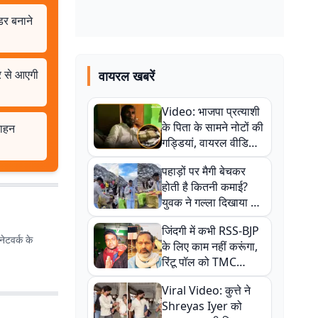
डर बनाने
र से आएगी
वायरल खबरें
Video: भाजपा प्रत्याशी
के पिता के सामने नोटों की
वाहन
गड्डियां, वायरल वीडियो
से राजनीति में उबाल,
पहाड़ों पर मैगी बेचकर
अजित महतो बोले- TMC
होती है कितनी कमाई?
की गंदी चाल
युवक ने गल्ला दिखाया तो
नौकरी वालों के खड़े हो गए
जिंदगी में कभी RSS-BJP
कान
ेटवर्क के
के लिए काम नहीं करूंगा,
रिंटू पॉल को TMC
ऑफिस में ले जाकर पीटा,
Viral Video: कुत्ते ने
Video वायरल
Shreyas Iyer को