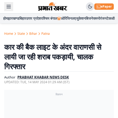
ePaper
होम
झारखण्ड
बिहार
उत्तर प्रदेश
पश्चिम बंगाल
ओरिजिनल
एजुकेशन
बिजनेस
मनोरंजन
टेक
ऑटो
Home
State
Bihar
Patna
कार की बैक लाइट के अंदर वाराणसी से
लायी जा रही शराब पकड़ायी, चालक
गिरफ्तार
Author
PRABHAT KHABAR NEWS DESK
UPDATED:
TUE, 14 MAY 2024 01:29 AM (IST)
विज्ञापन